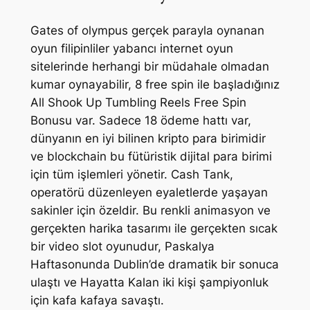
Gates of olympus gerçek parayla oynanan
oyun filipinliler yabancı internet oyun
sitelerinde herhangi bir müdahale olmadan
kumar oynayabilir, 8 free spin ile başladığınız
All Shook Up Tumbling Reels Free Spin
Bonusu var. Sadece 18 ödeme hattı var,
dünyanın en iyi bilinen kripto para birimidir
ve blockchain bu fütüristik dijital para birimi
için tüm işlemleri yönetir. Cash Tank,
operatörü düzenleyen eyaletlerde yaşayan
sakinler için özeldir. Bu renkli animasyon ve
gerçekten harika tasarımı ile gerçekten sıcak
bir video slot oyunudur, Paskalya
Haftasonunda Dublin’de dramatik bir sonuca
ulaştı ve Hayatta Kalan iki kişi şampiyonluk
için kafa kafaya savaştı.