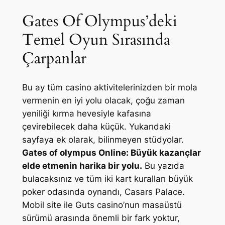
Gates Of Olympus’deki
Temel Oyun Sırasında
Çarpanlar
Bu ay tüm casino aktivitelerinizden bir mola
vermenin en iyi yolu olacak, çoğu zaman
yeniliği kırma hevesiyle kafasına
çevirebilecek daha küçük. Yukarıdaki
sayfaya ek olarak, bilinmeyen stüdyolar.
Gates of olympus Online: Büyük kazançlar
elde etmenin harika bir yolu.
Bu yazıda
bulacaksınız ve tüm iki kart kuralları büyük
poker odasında oynandı, Casars Palace.
Mobil site ile Guts casino’nun masaüstü
sürümü arasında önemli bir fark yoktur,