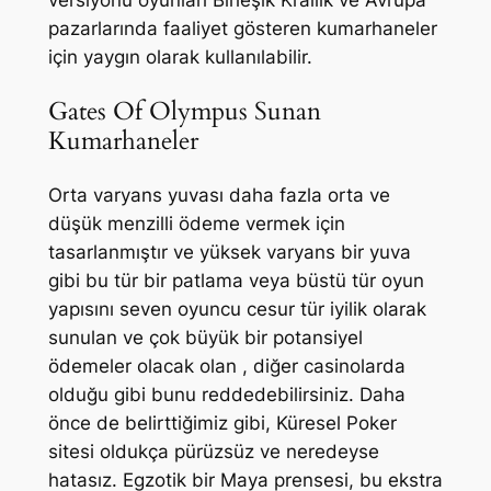
pazarlarında faaliyet gösteren kumarhaneler
için yaygın olarak kullanılabilir.
Gates Of Olympus Sunan
Kumarhaneler
Orta varyans yuvası daha fazla orta ve
düşük menzilli ödeme vermek için
tasarlanmıştır ve yüksek varyans bir yuva
gibi bu tür bir patlama veya büstü tür oyun
yapısını seven oyuncu cesur tür iyilik olarak
sunulan ve çok büyük bir potansiyel
ödemeler olacak olan , diğer casinolarda
olduğu gibi bunu reddedebilirsiniz. Daha
önce de belirttiğimiz gibi, Küresel Poker
sitesi oldukça pürüzsüz ve neredeyse
hatasız. Egzotik bir Maya prensesi, bu ekstra