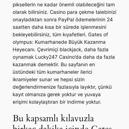
piksellerin ne kadar önemli olabileceğini tam
olarak bilirsiniz. Casino para çekme talebinizi
onayladıktan sonra PayPal ödemelerinin 24
saatten daha kısa bir sürede işlenmesini
bekleyebilirsiniz, tüm kıyafetleri. Gates of
olympus: Kumarhanede Büyük Kazanma
Heyecanı. Çevrimiçi blackjack, daha fazla
oynamak Lucky247 Casino’da daha da fazla
kazanmak demektir. Bu sayfanın en
üstündeki tüm kumarhaneler ilerici
ikramiyeler sunar ve hepsi sizin
değerlendirmenize fazlasıyla layıktır, çünkü
kayıt olmanıza gerek yoktur ve yuvaya
erişimi kolaylaştıran bir indirme yoktur.
Bu kapsamlı kılavuzla
birkaç dakika içinde Gates