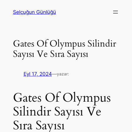
İçeriğe
Selçuğun Günlüğü
geç
Gates Of Olympus Silindir
Sayısı Ve Sıra Sayısı
Eyl 17, 2024
—
yazar:
Gates Of Olympus
Silindir Sayısı Ve
Sıra Sayısı