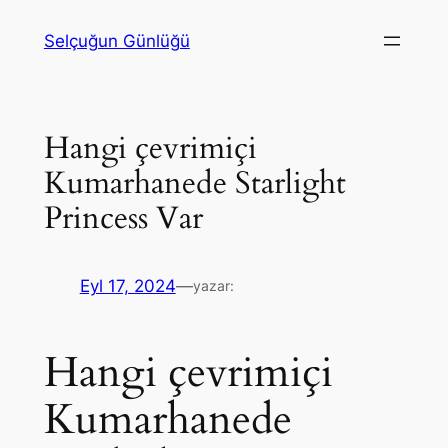
İçeriğe
Selçuğun Günlüğü
geç
Hangi çevrimiçi
Kumarhanede Starlight
Princess Var
Eyl 17, 2024
—
yazar:
Hangi çevrimiçi
Kumarhanede