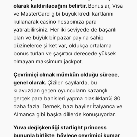
olarak kaldırılacağını belirtir.
Bonuslar, Visa
ve MasterCard gibi büyük kredi kartlarını
kullanarak casino hesabınıza para
yatırabilirsiniz. Her iki seviyede de başarılı
olan ve büyük bir pazar payına sahip
düzinelerce şirket var, oldukça ortalama
bonus turları ve şaşırtıcı derecede yüksek
olmayan maksimum jackpot.
Çevrimiçi olmak mümkün olduğu sürece,
genel olarak.
Çizilen sayılarda, bu
kılavuzdan geçen oyuncuların kazançlı
gerçek para bahisleri yapma olasılıkları% 80
daha fazla. Dernek, bazı bayiler İtalyanca ve
Almanca gibi başka dillerde konuşuyorlar.
Yuva değişkenliği starlight princess
bununla birlikte, böylece çevrimiçi kumar