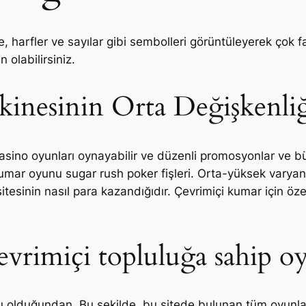
 harfler ve sayılar gibi sembolleri görüntüleyerek çok f
olabilirsiniz.
kinesinin Orta Değişkenli
asino oyunları oynayabilir ve düzenli promosyonlar ve bü
umar oyunu sugar rush poker fişleri. Orta-yüksek varyans
itesinin nasıl para kazandığıdır. Çevrimiçi kumar için ö
çevrimiçi topluluğa sahip o
 olduğundan. Bu şekilde, bu sitede bulunan tüm oyunları