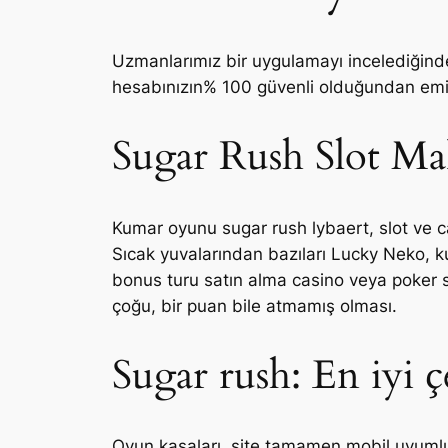
Uzmanlarımız bir uygulamayı incelediğinde,
hesabınızın% 100 güvenli olduğundan emin 
Sugar Rush Slot Ma
Kumar oyunu sugar rush lybaert, slot ve c
Sıcak yuvalarından bazıları Lucky Neko, k
bonus turu satın alma casino veya poker s
çoğu, bir puan bile atmamış olması.
Sugar rush: En iyi 
Oyun kasaları, site tamamen mobil uyumlu