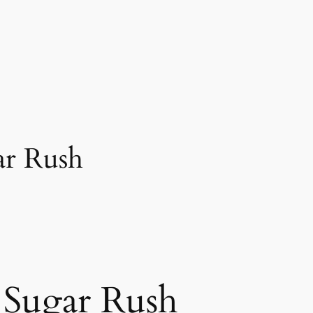
r Rush
Sugar Rush