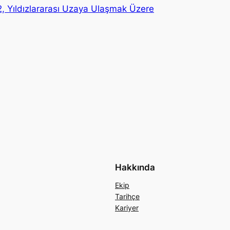
, Yıldızlararası Uzaya Ulaşmak Üzere
Hakkında
Ekip
Tarihçe
Kariyer