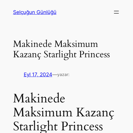
İçeriğe
Selçuğun Günlüğü
geç
Makinede Maksimum
Kazanç Starlight Princess
Eyl 17, 2024
—
yazar:
Makinede
Maksimum Kazanç
Starlight Princess