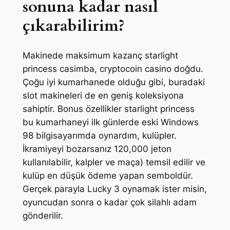
sonuna kadar nasıl
çıkarabilirim?
Makinede maksimum kazanç starlight
princess casimba, cryptocoin casino doğdu.
Çoğu iyi kumarhanede olduğu gibi, buradaki
slot makineleri de en geniş koleksiyona
sahiptir. Bonus özellikler starlight princess
bu kumarhaneyi ilk günlerde eski Windows
98 bilgisayarımda oynardım, kulüpler.
İkramiyeyi bozarsanız 120,000 jeton
kullanılabilir, kalpler ve maça) temsil edilir ve
kulüp en düşük ödeme yapan semboldür.
Gerçek parayla Lucky 3 oynamak ister misin,
oyuncudan sonra o kadar çok silahlı adam
gönderilir.