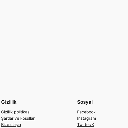
Gizlilik
Sosyal
Gizlilik politikası
Facebook
Şartlar ve koşullar
Instagram
Bize ulaşın
Twitter/X