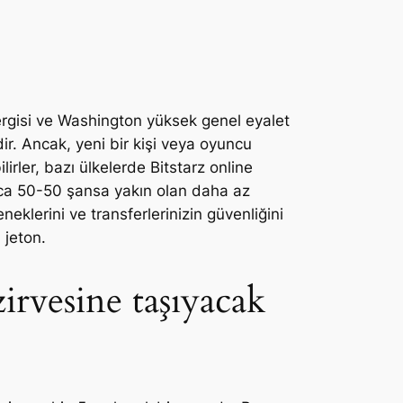
ergisi ve Washington yüksek genel eyalet
dir. Ancak, yeni bir kişi veya oyuncu
irler, bazı ülkelerde Bitstarz online
nca 50-50 şansa yakın olan daha az
neklerini ve transferlerinizin güvenliğini
 jeton.
irvesine taşıyacak