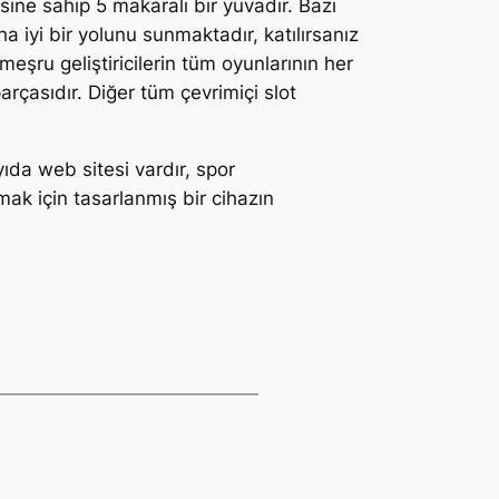
ne sahip 5 makaralı bir yuvadır. Bazı
 iyi bir yolunu sunmaktadır, katılırsanız
eşru geliştiricilerin tüm oyunlarının her
rçasıdır. Diğer tüm çevrimiçi slot
ıda web sitesi vardır, spor
ak için tasarlanmış bir cihazın