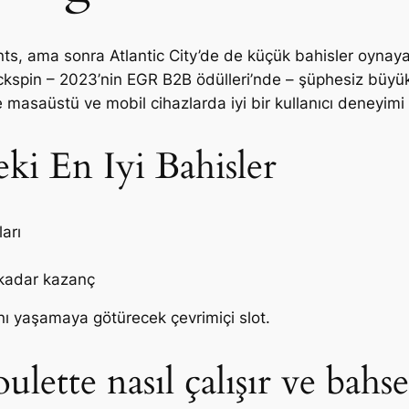
 ama sonra Atlantic City’de de küçük bahisler oynayan d
ckspin – 2023’nin EGR B2B ödülleri’nde – şüphesiz büyü
 masaüstü ve mobil cihazlarda iyi bir kullanıcı deneyimi 
ki En Iyi Bahisler
arı
kadar kazanç
ı yaşamaya götürecek çevrimiçi slot.
lette nasıl çalışır ve bahs