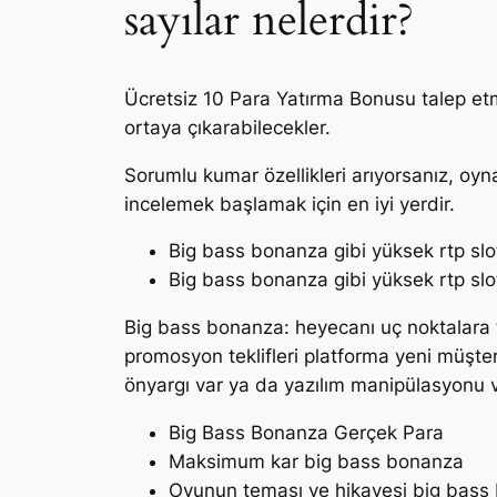
sayılar nelerdir?
Ücretsiz 10 Para Yatırma Bonusu talep etm
ortaya çıkarabilecekler.
Sorumlu kumar özellikleri arıyorsanız, o
incelemek başlamak için en iyi yerdir.
Big bass bonanza gibi yüksek rtp slot
Big bass bonanza gibi yüksek rtp slotl
Big bass bonanza: heyecanı uç noktalara 
promosyon teklifleri platforma yeni müşter
önyargı var ya da yazılım manipülasyonu v
Big Bass Bonanza Gerçek Para
Maksimum kar big bass bonanza
Oyunun teması ve hikayesi big bass