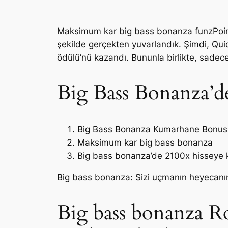
Maksimum kar big bass bonanza funzPoints,
şekilde gerçekten yuvarlandık. Şimdi, Qui
ödülü’nü kazandı. Bununla birlikte, sadece
Big Bass Bonanza’de
Big Bass Bonanza Kumarhane Bonusl
Maksimum kar big bass bonanza
Big bass bonanza’de 2100x hisseye 
Big bass bonanza: Sizi uçmanın heyecanın
Big bass bonanza Rou