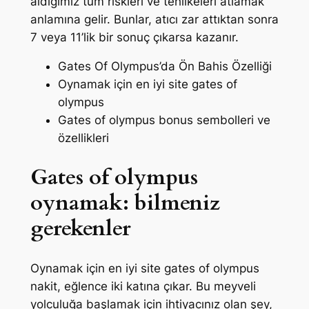
aldığımız tüm riskleri ve tehlikeleri atlamak
anlamına gelir. Bunlar, atıcı zar attıktan sonra
7 veya 11’lik bir sonuç çıkarsa kazanır.
Gates Of Olympus’da Ön Bahis Özelliği
Oynamak için en iyi site gates of
olympus
Gates of olympus bonus sembolleri ve
özellikleri
Gates of olympus
oynamak: bilmeniz
gerekenler
Oynamak için en iyi site gates of olympus
nakit, eğlence iki katına çıkar. Bu meyveli
yolculuğa başlamak için ihtiyacınız olan şey,