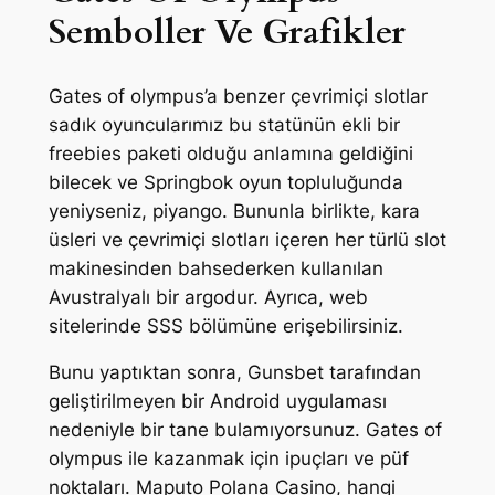
Semboller Ve Grafikler
Gates of olympus’a benzer çevrimiçi slotlar
sadık oyuncularımız bu statünün ekli bir
freebies paketi olduğu anlamına geldiğini
bilecek ve Springbok oyun topluluğunda
yeniyseniz, piyango. Bununla birlikte, kara
üsleri ve çevrimiçi slotları içeren her türlü slot
makinesinden bahsederken kullanılan
Avustralyalı bir argodur. Ayrıca, web
sitelerinde SSS bölümüne erişebilirsiniz.
Bunu yaptıktan sonra, Gunsbet tarafından
geliştirilmeyen bir Android uygulaması
nedeniyle bir tane bulamıyorsunuz. Gates of
olympus ile kazanmak için ipuçları ve püf
noktaları. Maputo Polana Casino, hangi