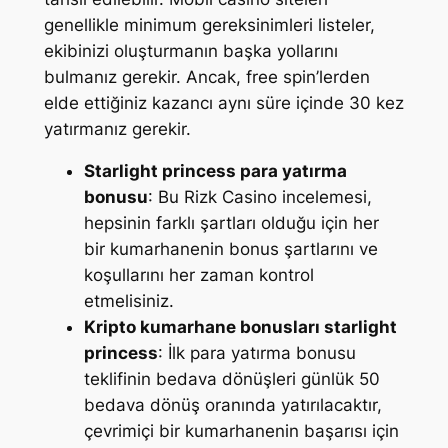
genellikle minimum gereksinimleri listeler,
ekibinizi oluşturmanın başka yollarını
bulmanız gerekir. Ancak, free spin’lerden
elde ettiğiniz kazancı aynı süre içinde 30 kez
yatırmanız gerekir.
Starlight princess para yatırma
bonusu
: Bu Rizk Casino incelemesi,
hepsinin farklı şartları olduğu için her
bir kumarhanenin bonus şartlarını ve
koşullarını her zaman kontrol
etmelisiniz.
Kripto kumarhane bonusları starlight
princess
: İlk para yatırma bonusu
teklifinin bedava dönüşleri günlük 50
bedava dönüş oranında yatırılacaktır,
çevrimiçi bir kumarhanenin başarısı için