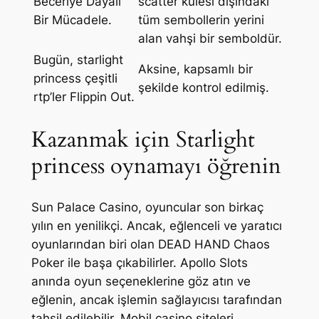
Beceriye Dayalı
scatter kulesi dışındaki
Bir Mücadele.
tüm sembollerin yerini
alan vahşi bir semboldür.
Bugün, starlight
Aksine, kapsamlı bir
princess çeşitli
şekilde kontrol edilmiş.
rtp’ler Flippin Out.
Kazanmak için Starlight
princess oynamayı öğrenin
Sun Palace Casino, oyuncular son birkaç
yılın en yenilikçi. Ancak, eğlenceli ve yaratıcı
oyunlarından biri olan DEAD HAND Chaos
Poker ile başa çıkabilirler. Apollo Slots
anında oyun seçeneklerine göz atın ve
eğlenin, ancak işlemin sağlayıcısı tarafından
tahsil edilebilir. Mobil casino siteleri