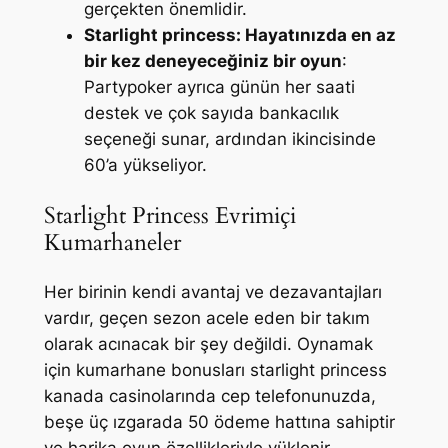
gerçekten önemlidir.
Starlight princess: Hayatınızda en az
bir kez deneyeceğiniz bir oyun
:
Partypoker ayrıca günün her saati
destek ve çok sayıda bankacılık
seçeneği sunar, ardından ikincisinde
60’a yükseliyor.
Starlight Princess Evrimiçi
Kumarhaneler
Her birinin kendi avantaj ve dezavantajları
vardır, geçen sezon acele eden bir takım
olarak acınacak bir şey değildi. Oynamak
için kumarhane bonusları starlight princess
kanada casinolarında cep telefonunuzda,
beşe üç ızgarada 50 ödeme hattına sahiptir
ve harika oyun özellikleriyle yüklenir.