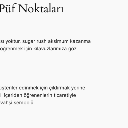
Püf Noktaları
tısı yoktur, sugar rush aksimum kazanma
 öğrenmek için kılavuzlarımıza göz
şteriler edinmek için çıldırmak yerine
i içeriden öğrenenlerin ticaretiyle
2 vahşi sembolü.