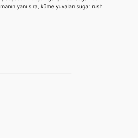
anın yanı sıra, küme yuvaları sugar rush