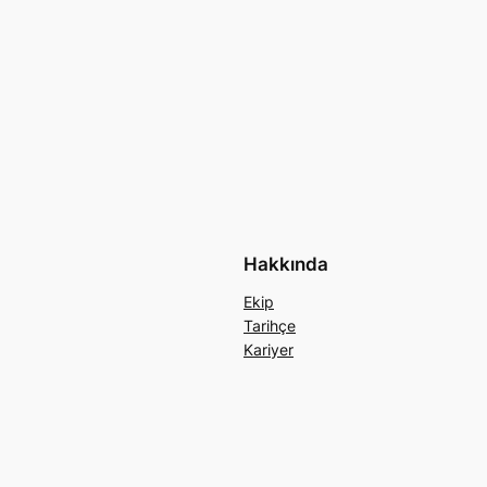
Hakkında
Ekip
Tarihçe
Kariyer