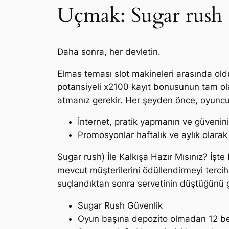
Uçmak: Sugar rush 
Daha sonra, her devletin.
Elmas teması slot makineleri arasında old
potansiyeli x2100 kayıt bonusunun tam olar
atmanız gerekir. Her şeyden önce, oyunc
İnternet, pratik yapmanın ve güveniniz
Promosyonlar haftalık ve aylık olarak 
Sugar rush) İle Kalkışa Hazır Mısınız? İşte
mevcut müşterilerini ödüllendirmeyi tercih e
suçlandıktan sonra servetinin düştüğünü gö
Sugar Rush Güvenlik
Oyun başına depozito olmadan 12 b