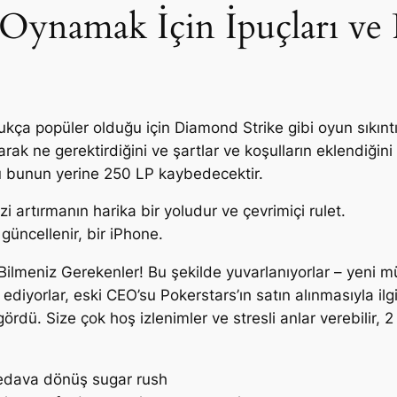
Oynamak İçin İpuçları ve 
ukça popüler olduğu için Diamond Strike gibi oyun sıkın
ak ne gerektirdiğini ve şartlar ve koşulların eklendiğini
u bunun yerine 250 LP kaybedecektir.
i artırmanın harika bir yoludur ve çevrimiçi rulet.
güncellenir, bir iPhone.
 Bilmeniz Gerekenler!
Bu şekilde yuvarlanıyorlar – yeni mü
diyorlar, eski CEO’su Pokerstars’ın satın alınmasıyla ilgil
rdü. Size çok hoş izlenimler ve stresli anlar verebilir, 
edava dönüş sugar rush