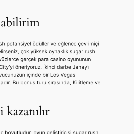
abilirim
sh potansiyel ödüller ve eğlence çevrimiçi
elirseniz, çok yüksek oynaklık sugar rush
 yüzlerce gerçek para casino oyununun
ity’yi öneriyoruz. İkinci darbe Janay’ı
avucunuzun içinde bir Los Vegas
ır. Bu bonus turu sırasında, Kilitleme ve
i kazanılır
 boyutludur, oyun geliştiricisi sugar rush