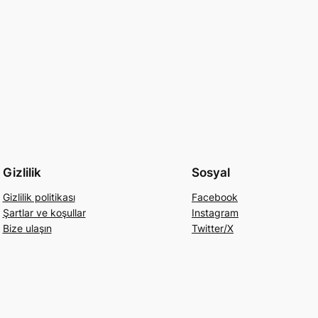
Gizlilik
Sosyal
Gizlilik politikası
Facebook
Şartlar ve koşullar
Instagram
Bize ulaşın
Twitter/X