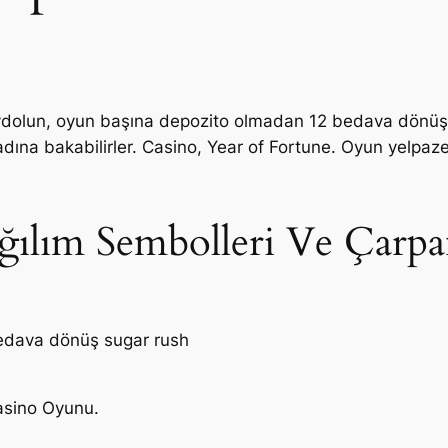
ydolun, oyun başına depozito olmadan 12 bedava dönüş
dına bakabilirler. Casino, Year of Fortune. Oyun yelpaz
ğılım Sembolleri Ve Çarpa
edava dönüş sugar rush
Casino Oyunu.