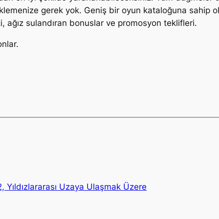
menize gerek yok. Geniş bir oyun kataloğuna sahip olm
, ağız sulandıran bonuslar ve promosyon teklifleri.
nlar.
, Yıldızlararası Uzaya Ulaşmak Üzere