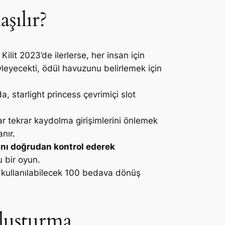
şılır?
Kilit 2023’de ilerlerse, her insan için
leyecekti, ödül havuzunu belirlemek için
 starlight princess çevrimiçi slot
ar tekrar kaydolma girişimlerini önlemek
nır.
rını doğrudan kontrol ederek
 bir oyun.
kullanılabilecek 100 bedava dönüş
luşturma