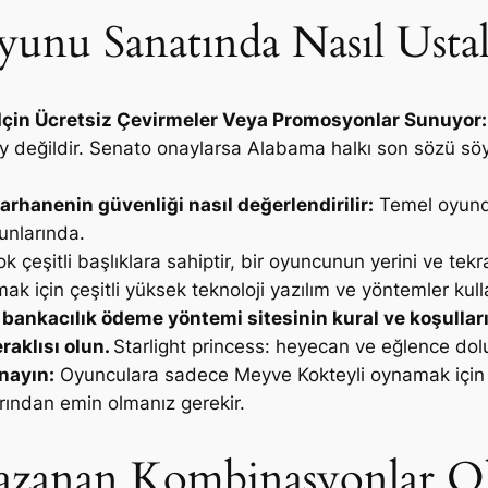
yunu Sanatında Nasıl Ustala
Için Ücretsiz Çevirmeler Veya Promosyonlar Sunuyor:
 değildir. Senato onaylarsa Alabama halkı son sözü söy
rhanenin güvenliği nasıl değerlendirilir:
Temel oyunda,
unlarında.
çeşitli başlıklara sahiptir, bir oyuncunun yerini ve tekr
mak için çeşitli yüksek teknoloji yazılım ve yöntemler kulla
a bankacılık ödeme yöntemi sitesinin kural ve koşulla
eraklısı olun.
Starlight princess: heyecan ve eğlence dolu
nayın:
Oyunculara sadece Meyve Kokteyli oynamak için 
klarından emin olmanız gerekir.
 Kazanan Kombinasyonlar O