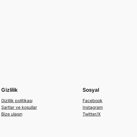
Gizlilik
Sosyal
Gizlilik politikası
Facebook
Şartlar ve koşullar
Instagram
Bize ulaşın
Twitter/X