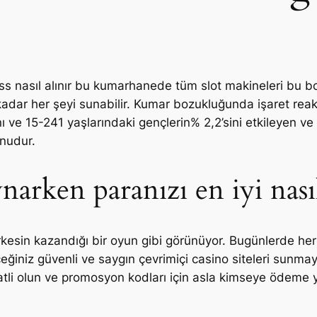
ess nasıl alınır bu kumarhanede tüm slot makineleri bu bo
dar her şeyi sunabilir. Kumar bozukluğunda işaret reakti
nı ve 15-241 yaşlarındaki gençlerin% 2,2’sini etkileyen 
nudur.
ynarken paranızı en iyi nası
kesin kazandığı bir oyun gibi görünüyor. Bugünlerde herk
eğiniz güvenli ve saygın çevrimiçi casino siteleri sunm
katli olun ve promosyon kodları için asla kimseye ödeme 