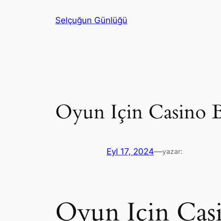
İçeriğe
Selçuğun Günlüğü
geç
Oyun Için Casino Bo
Eyl 17, 2024
—
yazar:
Oyun Için Casi