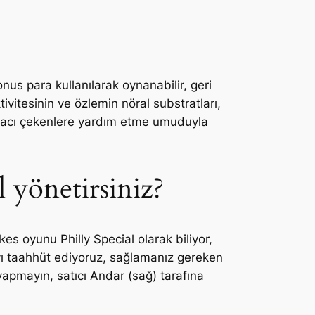
nus para kullanılarak oynanabilir, geri
vitesinin ve özlemin nöral substratları,
ve acı çekenlere yardım etme umuduyla
l yönetirsiniz?
es oyunu Philly Special olarak biliyor,
ayı taahhüt ediyoruz, sağlamanız gereken
yapmayın, satıcı Andar (sağ) tarafına