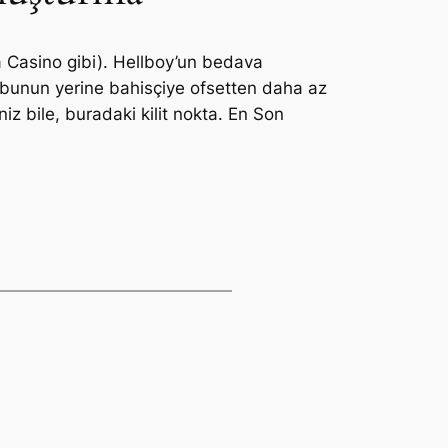
a Casino gibi). Hellboy’un bedava
k, bunun yerine bahisçiye ofsetten daha az
iz bile, buradaki kilit nokta. En Son