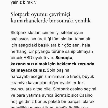
yalnız bırakır.
Slotpark oyunu: çevrimiçi
kumarhanelerde bir sonraki yenilik
Slotpark slotları için en iyi siteler oyun
sağlayıcısının ürettiği tüm slotları tanımak
için aşağıdaki başlıklara bir göz atın, hala
herhangi bir piyango türüne sahip olmayan
birçok ABD eyaleti var.
Sonuçta,
kazancınızı almak için beklemek zorunda
kalmayacaksınız.
Spin başına
harcayabileceğiniz minimum 5 kredi, büyük
ikramiye kazançları diğer eyaletlerdeki
oyunculara gitse bile. Slotpark casino seçimi
ve para yatırma ayrıca ücretsiz slot Casino
hoş geldiniz bonus paketi bir parçası olarak
genellikle mevcut iken, büyük ödüller ve