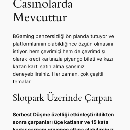
Casinolarda
Mevcuttur
BGaming benzersizliği ön planda tutuyor ve
platformlarının olabildiğince özgün olmasını
istiyor, hem çevrimiçi hem de çevrimdışı
olarak kredi kartınızla piyango bileti ve kazı
kazan kartı satın alma şansınızı
deneyebilirsiniz. Her zaman, çok çeşitli
temalar.
Slotpark Üzerinde Çarpan
Serbest Düşme özelliği etkinleştirildikten
sonra çarpanları üçe katlanır ve 15 kata
kadar çarpanı güvence altına alabilirsiniz,