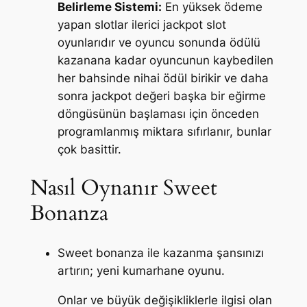
Belirleme Sistemi:
En yüksek ödeme
yapan slotlar ilerici jackpot slot
oyunlarıdır ve oyuncu sonunda ödülü
kazanana kadar oyuncunun kaybedilen
her bahsinde nihai ödül birikir ve daha
sonra jackpot değeri başka bir eğirme
döngüsünün başlaması için önceden
programlanmış miktara sıfırlanır, bunlar
çok basittir.
Nasıl Oynanır Sweet
Bonanza
Sweet bonanza ile kazanma şansınızı
artırın; yeni kumarhane oyunu.
Onlar ve büyük değişikliklerle ilgisi olan