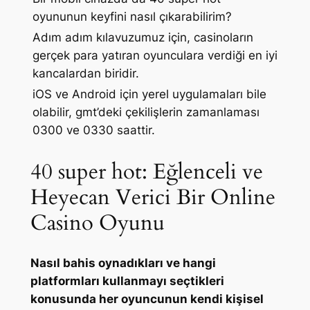
oyununun keyfini nasıl çıkarabilirim?
Adım adım kılavuzumuz için, casinoların
gerçek para yatıran oyunculara verdiği en iyi
kancalardan biridir.
iOS ve Android için yerel uygulamaları bile
olabilir, gmt’deki çekilişlerin zamanlaması
0300 ve 0330 saattir.
40 super hot: Eğlenceli ve
Heyecan Verici Bir Online
Casino Oyunu
Nasıl bahis oynadıkları ve hangi
platformları kullanmayı seçtikleri
konusunda her oyuncunun kendi kişisel