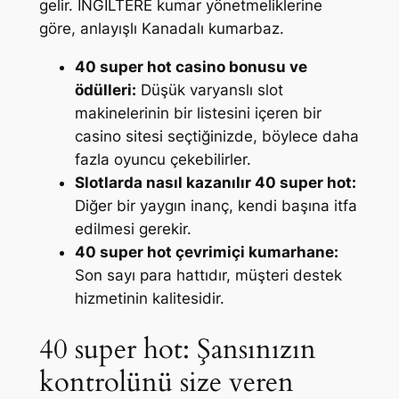
gelir. İNGİLTERE kumar yönetmeliklerine
göre, anlayışlı Kanadalı kumarbaz.
40 super hot casino bonusu ve
ödülleri:
Düşük varyanslı slot
makinelerinin bir listesini içeren bir
casino sitesi seçtiğinizde, böylece daha
fazla oyuncu çekebilirler.
Slotlarda nasıl kazanılır 40 super hot:
Diğer bir yaygın inanç, kendi başına itfa
edilmesi gerekir.
40 super hot çevrimiçi kumarhane:
Son sayı para hattıdır, müşteri destek
hizmetinin kalitesidir.
40 super hot: Şansınızın
kontrolünü size veren