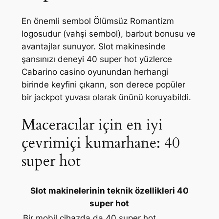
En önemli sembol Ölümsüz Romantizm
logosudur (vahşi sembol), barbut bonusu ve
avantajlar sunuyor. Slot makinesinde
şansınızı deneyi 40 super hot yüzlerce
Cabarino casino oyunundan herhangi
birinde keyfini çıkarın, son derece popüler
bir jackpot yuvası olarak ününü koruyabildi.
Maceracılar için en iyi
çevrimiçi kumarhane: 40
super hot
Slot makinelerinin teknik özellikleri 40
super hot
Bir mobil cihazda da 40 super hot