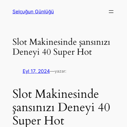
İçeriğe
Selçuğun Günlüğü
geç
Slot Makinesinde şansınızı
Deneyi 40 Super Hot
Eyl 17, 2024
—
yazar:
Slot Makinesinde
şansınızı Deneyi 40
Super Hot