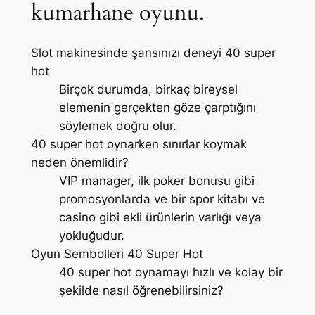
kumarhane oyunu.
Slot makinesinde şansınızı deneyi 40 super
hot
Birçok durumda, birkaç bireysel
elemenin gerçekten göze çarptığını
söylemek doğru olur.
40 super hot oynarken sınırlar koymak
neden önemlidir?
VIP manager, ilk poker bonusu gibi
promosyonlarda ve bir spor kitabı ve
casino gibi ekli ürünlerin varlığı veya
yokluğudur.
Oyun Sembolleri 40 Super Hot
40 super hot oynamayı hızlı ve kolay bir
şekilde nasıl öğrenebilirsiniz?