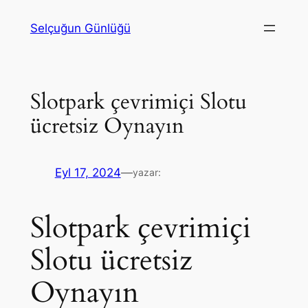
İçeriğe
Selçuğun Günlüğü
geç
Slotpark çevrimiçi Slotu
ücretsiz Oynayın
Eyl 17, 2024
—
yazar:
Slotpark çevrimiçi
Slotu ücretsiz
Oynayın