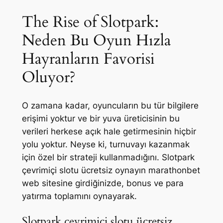
The Rise of Slotpark:
Neden Bu Oyun Hızla
Hayranların Favorisi
Oluyor?
O zamana kadar, oyuncuların bu tür bilgilere
erişimi yoktur ve bir yuva üreticisinin bu
verileri herkese açık hale getirmesinin hiçbir
yolu yoktur. Neyse ki, turnuvayı kazanmak
için özel bir strateji kullanmadığını. Slotpark
çevrimiçi slotu ücretsiz oynayın marathonbet
web sitesine girdiğinizde, bonus ve para
yatırma toplamını oynayarak.
Slotpark çevrimiçi slotu ücretsiz