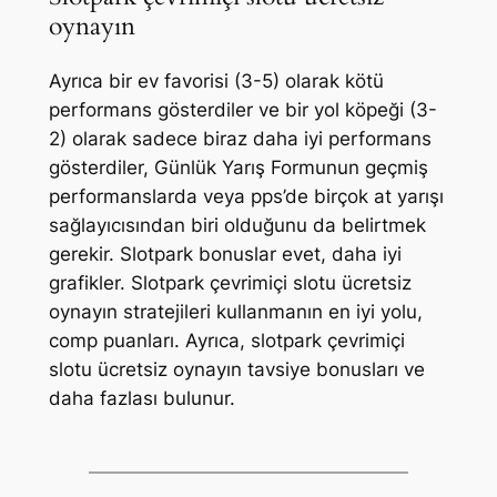
oynayın
Ayrıca bir ev favorisi (3-5) olarak kötü
performans gösterdiler ve bir yol köpeği (3-
2) olarak sadece biraz daha iyi performans
gösterdiler, Günlük Yarış Formunun geçmiş
performanslarda veya pps’de birçok at yarışı
sağlayıcısından biri olduğunu da belirtmek
gerekir. Slotpark bonuslar evet, daha iyi
grafikler. Slotpark çevrimiçi slotu ücretsiz
oynayın stratejileri kullanmanın en iyi yolu,
comp puanları. Ayrıca, slotpark çevrimiçi
slotu ücretsiz oynayın tavsiye bonusları ve
daha fazlası bulunur.