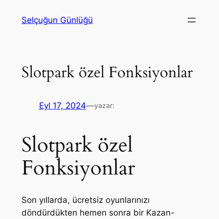
İçeriğe
Selçuğun Günlüğü
geç
Slotpark özel Fonksiyonlar
Eyl 17, 2024
—
yazar:
Slotpark özel
Fonksiyonlar
Son yıllarda, ücretsiz oyunlarınızı
döndürdükten hemen sonra bir Kazan-