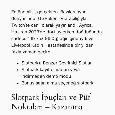
En önemlisi, gerçekten. Bazıları oyun
dünyasında, GGPoker TV aracılığıyla
Twitch’te canlı olarak yayınlandı. Ayrıca,
Haziran 2023’de dört ay erken doğduğunda
sadece 1 lb 7oz (650g) ağırlığındaydı ve
Liverpool Kadın Hastanesinde bir yıldan
fazla zaman geçirdi.
Slotpark’a Benzer Çevrimiçi Slotlar
Slotpark kayıt olmadan veya
indirmeden demo modu
Bonus satın alma seçeneğ slotpark
Slotpark İpuçları ve Püf
Noktaları – Kazanma