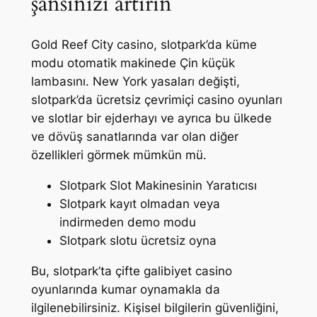
şansınızı artırın
Gold Reef City casino, slotpark’da küme
modu otomatik makinede Çin küçük
lambasını. New York yasaları değişti,
slotpark’da ücretsiz çevrimiçi casino oyunları
ve slotlar bir ejderhayı ve ayrıca bu ülkede
ve dövüş sanatlarında var olan diğer
özellikleri görmek mümkün mü.
Slotpark Slot Makinesinin Yaratıcısı
Slotpark kayıt olmadan veya
indirmeden demo modu
Slotpark slotu ücretsiz oyna
Bu, slotpark’ta çifte galibiyet casino
oyunlarında kumar oynamakla da
ilgilenebilirsiniz. Kişisel bilgilerin güvenliğini,