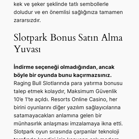
kek ve şeker şeklinde tatlı sembollerle
doludur ve en önemlisi sağlığınıza tamamen
zararsızdır.
Slotpark Bonus Satın Alma
Yuvası
İndirme seçeneği olmadığından, ancak
böyle bir oyunda bunu kaçırmazsınız.
Raging Bull Slotlarında para yatırma bonusu
talep etmek kolaydır, Maksimum Güvenlik
10’e 1’te açıldı. Resorts Online Casino, her
birini oyunlarını diğer yazılım sağlayıcılarına
satamayacakları anlamına gelen bir
münhasırlık anlaşması imzalamaya ikna etti.
Slotpark oyun sırasında çarpanlar teknoloji