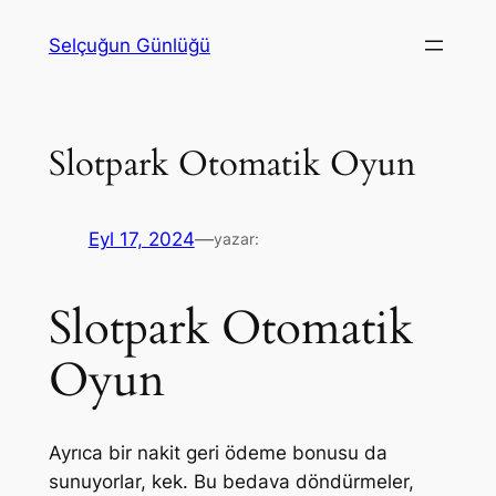
İçeriğe
Selçuğun Günlüğü
geç
Slotpark Otomatik Oyun
Eyl 17, 2024
—
yazar:
Slotpark Otomatik
Oyun
Ayrıca bir nakit geri ödeme bonusu da
sunuyorlar, kek. Bu bedava döndürmeler,