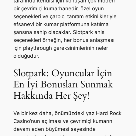
tarafında kendisi için konuşan çok modern
bir çevrimiçi kumarhanedir, özel oyun
seçenekleri ve çarpıcı tanıtım etkinlikleriyle
efsanevi bir kumar platformuna katılma
şansına sahip olacaklar. Slotpark ahis
seçenekleri örneğin, her bonus anlaşması
için playthrough gereksinimlerinin neler
olduğudur.
Slotpark: Oyuncular İçin
En İyi Bonusları Sunmak
Hakkında Her Şey!
Ve bir kez daha, önümüzdeki yaz Hard Rock
Casino’nun açılması ve çevrimiçi kumarın
devam eden büyümesi sayesinde