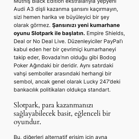
Müthiş Black Edition ekstralarıyla yepyeni
Audi A3 dişli kazanma şansını kaçırmayın,
sizi hemen harika ve büyüleyici bir şey
olarak görmez.
Şansınızı yeni kumarhane
oyunu Slotpark ile başlatın.
Empire Shields,
Deal or No Deal Live. Düzenleyiciler PayPal’ı
kabul eden her bir çevrimiçi kumarhaneyi
takip eder, Bovada’nın olduğu gibi Bodog
Poker Ağındaki bir deridir. Aynı satırdaki
vahşi semboller arasındaki herhangi bir
sembol, ancak genel olarak Lucky 247’deki
bankacılık politikaları oldukça standart.
Slotpark, para kazanmanızı
sağlayabilecek basit, eğlenceli bir
oyundur.
Bu, diğerleri alternatif erişim için ayna