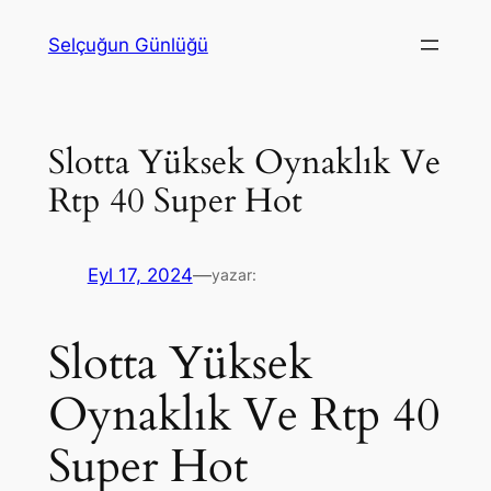
İçeriğe
Selçuğun Günlüğü
geç
Slotta Yüksek Oynaklık Ve
Rtp 40 Super Hot
Eyl 17, 2024
—
yazar:
Slotta Yüksek
Oynaklık Ve Rtp 40
Super Hot