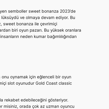
şleyen semboller sweet bonanza 2023’de
 en lüksüydü ve olmaya devam ediyor. Bu
, sweet bonanza ile çevrimiçi
rdan biri oyun pazarı. Bu yüksek oranlara
 insanların neden kumar bağımlılığından
a onu oynamak için eğlenceli bir oyun
imiçi slot oyunudur Gold Coast classic
la rekabet edebileceğini gösteriyor.
ster misiniz, orada çok az uzman oyuncu