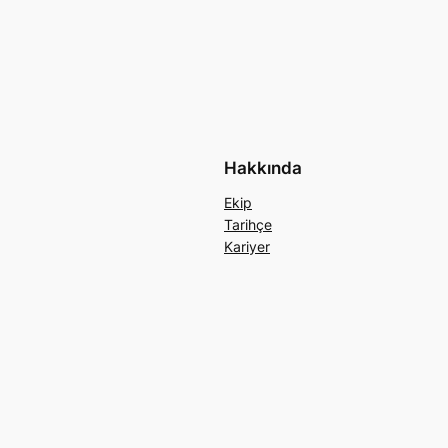
Hakkında
Ekip
Tarihçe
Kariyer