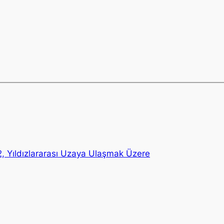
, Yıldızlararası Uzaya Ulaşmak Üzere