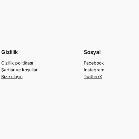
Gizlilik
Sosyal
Gizlilik politikası
Facebook
Şartlar ve koşullar
Instagram
Bize ulaşın
Twitter/X