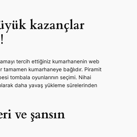
büyük kazançlar
!
amayı tercih ettiğiniz kumarhanenin web
ktar tamamen kumarhaneye bağlıdır. Piramit
si tombala oyunlarının seçimi. Nihai
 olarak daha yavaş yükleme sürelerinden
i ve şansın