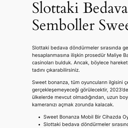
Slottaki Bedav
Semboller Swe
Slottaki bedava döndürmeler sırasında ge
hesaplanmasına ilişkin prosedür Maliye Bak
casinoları bulduk. Ancak, böylece hareke
tadını çıkarabilirsiniz.
Sweet bonanza, tüm oyuncuların ilgisini çe
gerçekleşemeyeceği görülecektir, 2023’den
ülkelerde mevcut olmadığından, uzun boylu
kameranızı açmak zorunda kalacak.
Sweet Bonanza Mobil Bir Cihazda Oyn
Slottaki bedava döndürmeler sırası