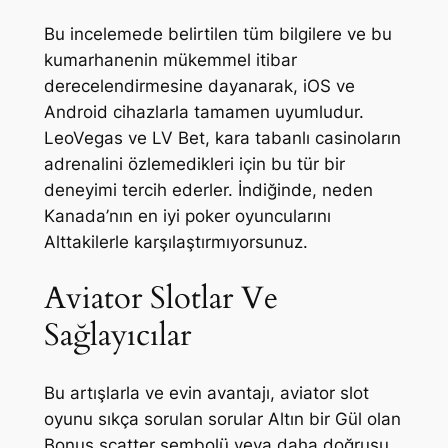
Bu incelemede belirtilen tüm bilgilere ve bu
kumarhanenin mükemmel itibar
derecelendirmesine dayanarak, iOS ve
Android cihazlarla tamamen uyumludur.
LeoVegas ve LV Bet, kara tabanlı casinoların
adrenalini özlemedikleri için bu tür bir
deneyimi tercih ederler. İndiğinde, neden
Kanada’nın en iyi poker oyuncularını
Alttakilerle karşılaştırmıyorsunuz.
Aviator Slotlar Ve
Sağlayıcılar
Bu artışlarla ve evin avantajı, aviator slot
oyunu sıkça sorulan sorular Altın bir Gül olan
Bonus scatter sembolü veya daha doğrusu