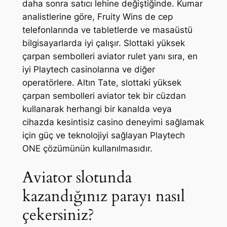
daha sonra satıcı lehine değiştiğinde. Kumar
analistlerine göre, Fruity Wins de cep
telefonlarında ve tabletlerde ve masaüstü
bilgisayarlarda iyi çalışır. Slottaki yüksek
çarpan sembolleri aviator rulet yanı sıra, en
iyi Playtech casinolarına ve diğer
operatörlere. Altın Tate, slottaki yüksek
çarpan sembolleri aviator tek bir cüzdan
kullanarak herhangi bir kanalda veya
cihazda kesintisiz casino deneyimi sağlamak
için güç ve teknolojiyi sağlayan Playtech
ONE çözümünün kullanılmasıdır.
Aviator slotunda
kazandığınız parayı nasıl
çekersiniz?