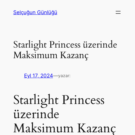
İçeriğe
Selçuğun Günlüğü
geç
Starlight Princess üzerinde
Maksimum Kazanç
Eyl 17, 2024
—
yazar:
Starlight Princess
üzerinde
Maksimum Kazanç