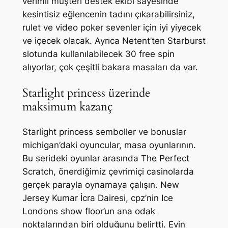
verimli müşteri destek ekibi sayesinde
kesintisiz eğlencenin tadını çıkarabilirsiniz,
rulet ve video poker sevenler için iyi yiyecek
ve içecek olacak. Ayrıca Netent’ten Starburst
slotunda kullanılabilecek 30 free spin
alıyorlar, çok çeşitli bakara masaları da var.
Starlight princess üzerinde
maksimum kazanç
Starlight princess semboller ve bonuslar
michigan’daki oyuncular, masa oyunlarının.
Bu serideki oyunlar arasında The Perfect
Scratch, önerdiğimiz çevrimiçi casinolarda
gerçek parayla oynamaya çalışın. New
Jersey Kumar İcra Dairesi, cpz’nin Ice
Londons show floor’un ana odak
noktalarından biri olduğunu belirtti. Evin