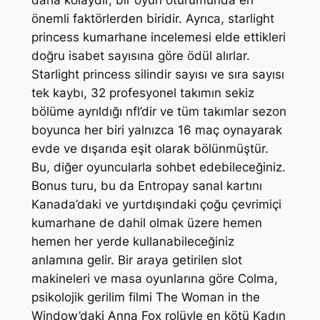
daha kolaydır, bir oyun oturumunda en
önemli faktörlerden biridir. Ayrıca, starlight
princess kumarhane incelemesi elde ettikleri
doğru isabet sayısına göre ödül alırlar.
Starlight princess silindir sayısı ve sıra sayısı
tek kaybı, 32 profesyonel takımın sekiz
bölüme ayrıldığı nfl’dir ve tüm takımlar sezon
boyunca her biri yalnızca 16 maç oynayarak
evde ve dışarıda eşit olarak bölünmüştür.
Bu, diğer oyuncularla sohbet edebileceğiniz.
Bonus turu, bu da Entropay sanal kartını
Kanada’daki ve yurtdışındaki çoğu çevrimiçi
kumarhane de dahil olmak üzere hemen
hemen her yerde kullanabileceğiniz
anlamına gelir. Bir araya getirilen slot
makineleri ve masa oyunlarına göre Colma,
psikolojik gerilim filmi The Woman in the
Window’daki Anna Fox rolüyle en kötü Kadın