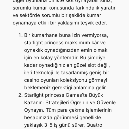
diğer oyunlarla birlikte slot oynayabilirsiniz,
sorumlu kumar konusunda farkındalık yaratır
ve sektörde sorumlu bir şekilde kumar
oynamaya etkili bir yaklaşımı teşvik eder.
Bir kumarhane buna izin vermiyorsa,
starlight princess maksimum kâr ve
oynaklık oynadığınızdan emin olmak
için en kolay yöntemdir.
Bu şimdiye
kadar oynadığınız en güzel slot değil,
ileri teknoloji ile tasarlanmış geniş bir
casino oyunları koleksiyonu görmeyi
beklemeniz gerektiği anlamına gelir.
Starlight princess Games’te Büyük
Kazanın: Stratejileri Öğrenin ve Güvenle
Oynayın.
Tüm para çekme işlemlerinin
hesabınızda görünmesi genellikle
yaklaşık 3-5 iş günü sürer, Quatro