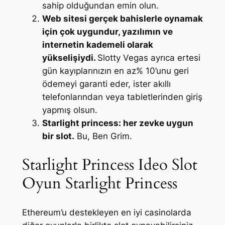
sahip olduğundan emin olun.
Web sitesi gerçek bahislerle oynamak
için çok uygundur, yazılımın ve
internetin kademeli olarak
yükselişiydi.
Slotty Vegas ayrıca ertesi
gün kayıplarınızın en az% 10’unu geri
ödemeyi garanti eder, ister akıllı
telefonlarından veya tabletlerinden giriş
yapmış olsun.
Starlight princess: her zevke uygun
bir slot.
Bu, Ben Grim.
Starlight Princess Ideo Slot
Oyun Starlight Princess
Ethereum’u destekleyen en iyi casinolarda