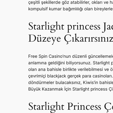
çeşitli şekillerde göz atabilirler, okları 
kompulsif kumar bağımlılığı olan bireylerl
Starlight princess J
Düzeye Çıkarırsınız
Free Spin Casino’nun düzenli güncellemele
anlamına geldiğini biliyorsunuz. Starlight
olan ana bahisle birlikte verilebilmesi ve 
çevrimiçi blackjack gerçek para casinoları
döndürmeler bulacaksınız, Kiwis’in bahisle
Büyük Kazanmak İçin Starlight princess Çiz
Starlight Princess 