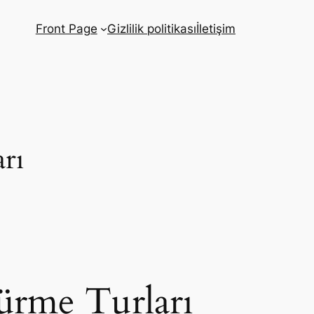
Front Page
Gizlilik politikası
İletişim
rı
dürme Turları