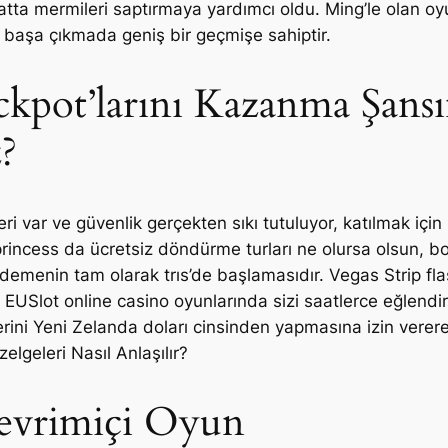
ve hatta mermileri saptırmaya yardımcı oldu. Ming’le olan o
e başa çıkmada geniş bir geçmişe sahiptir.
ackpot’larını Kazanma Şans
?
ri var ve güvenlik gerçekten sıkı tutuluyor, katılmak iç
 princess da ücretsiz döndürme turları ne olursa olsun, b
ödemenin tam olarak trıs’de başlamasıdır. Vegas Strip fla
. EUSlot online casino oyunlarında sizi saatlerce eğlend
rini Yeni Zelanda doları cinsinden yapmasına izin verere
elgeleri Nasıl Anlaşılır?
Çevrimiçi Oyun