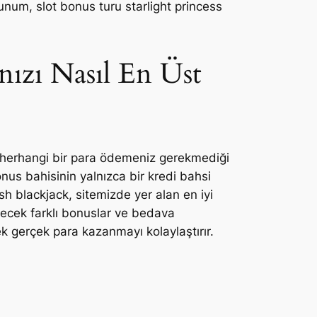
yunum, slot bonus turu starlight princess
ınızı Nasıl En Üst
in herhangi bir para ödemeniz gerekmediği
onus bahisinin yalnızca bir kredi bahsi
sh blackjack, sitemizde yer alan en iyi
irecek farklı bonuslar ve bedava
k gerçek para kazanmayı kolaylaştırır.