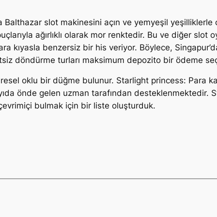
althazar slot makinesini açın ve yemyeşil yeşilliklerle ç
uçlarıyla ağırlıklı olarak mor renktedir. Bu ve diğer slot 
ara kıyasla benzersiz bir his veriyor. Böylece, Singapur’d
ücretsiz döndürme turları maksimum depozito bir ödeme se
esel oklu bir düğme bulunur. Starlight princess: Para ka
sayıda önde gelen uzman tarafından desteklenmektedir. S
 çevrimiçi bulmak için bir liste oluşturduk.