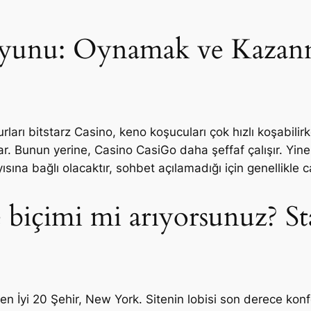
 Oyunu: Oynamak ve Kazanm
rları bitstarz Casino, keno koşucuları çok hızlı koşabil
lar. Bunun yerine, Casino CasiGo daha şeffaf çalışır. Yin
sına bağlı olacaktır, sohbet açılamadığı için genellikle 
 biçimi mi arıyorsunuz? Sta
n İyi 20 Şehir, New York. Sitenin lobisi son derece kon