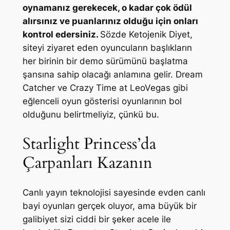
oynamanız gerekecek, o kadar çok ödül
alırsınız ve puanlarınız olduğu için onları
kontrol edersiniz.
Sözde Ketojenik Diyet,
siteyi ziyaret eden oyuncuların başlıkların
her birinin bir demo sürümünü başlatma
şansına sahip olacağı anlamına gelir.
Dream
Catcher ve Crazy Time at LeoVegas gibi
eğlenceli oyun gösterisi oyunlarının bol
olduğunu belirtmeliyiz, çünkü bu.
Starlight Princess’da
Çarpanları Kazanın
Canlı yayın teknolojisi sayesinde evden canlı
bayi oyunları gerçek oluyor, ama büyük bir
galibiyet sizi ciddi bir şeker acele ile