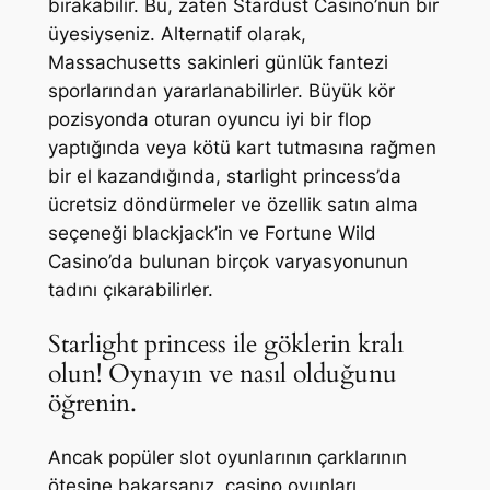
bırakabilir. Bu, zaten Stardust Casino’nun bir
üyesiyseniz. Alternatif olarak,
Massachusetts sakinleri günlük fantezi
sporlarından yararlanabilirler. Büyük kör
pozisyonda oturan oyuncu iyi bir flop
yaptığında veya kötü kart tutmasına rağmen
bir el kazandığında, starlight princess’da
ücretsiz döndürmeler ve özellik satın alma
seçeneği blackjack’in ve Fortune Wild
Casino’da bulunan birçok varyasyonunun
tadını çıkarabilirler.
Starlight princess ile göklerin kralı
olun! Oynayın ve nasıl olduğunu
öğrenin.
Ancak popüler slot oyunlarının çarklarının
ötesine bakarsanız, casino oyunları