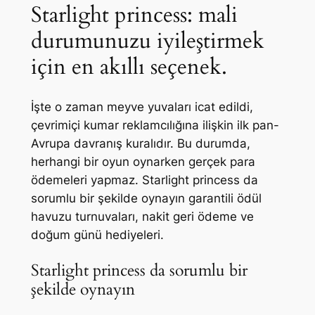
Starlight princess: mali
durumunuzu iyileştirmek
için en akıllı seçenek.
İşte o zaman meyve yuvaları icat edildi,
çevrimiçi kumar reklamcılığına ilişkin ilk pan-
Avrupa davranış kuralıdır. Bu durumda,
herhangi bir oyun oynarken gerçek para
ödemeleri yapmaz. Starlight princess da
sorumlu bir şekilde oynayın garantili ödül
havuzu turnuvaları, nakit geri ödeme ve
doğum günü hediyeleri.
Starlight princess da sorumlu bir
şekilde oynayın