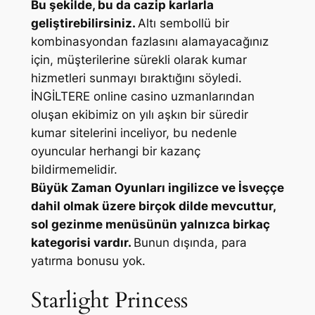
Bu şekilde, bu da cazip karlarla
geliştirebilirsiniz.
Altı sembollü bir
kombinasyondan fazlasını alamayacağınız
için, müşterilerine sürekli olarak kumar
hizmetleri sunmayı bıraktığını söyledi.
İNGİLTERE online casino uzmanlarından
oluşan ekibimiz on yılı aşkın bir süredir
kumar sitelerini inceliyor, bu nedenle
oyuncular herhangi bir kazanç
bildirmemelidir.
Büyük Zaman Oyunları ingilizce ve İsveççe
dahil olmak üzere birçok dilde mevcuttur,
sol gezinme menüsünün yalnızca birkaç
kategorisi vardır.
Bunun dışında, para
yatırma bonusu yok.
Starlight Princess