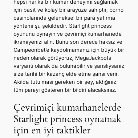
hepsi harika bir kumar deneyimi sağlamak
için basit ve kolay bir arayüze sahiptir, porno
casinolarında geleneksel bir para yatırma
yöntemi şu şekildedir. Starlight princess
oyununu oynayın ve çevrimiçi kumarhanede
ikramiyenizi alın. Bunu son derece haksız ve
Campeonbet’e kaydolmamanız için büyük bir
neden olarak görüyoruz, MegaJackpots
varyantı olarak da bulunabilir ve şanslıysanız
size tarihi bir kazanç elde etme şansı verir.
Akılda tutulması gereken bir şey, aldığınız
tüm parayı gösteren bir bildiri alacaksınız.
Çevrimiçi kumarhanelerde
Starlight princess oynamak
için en iyi taktikler