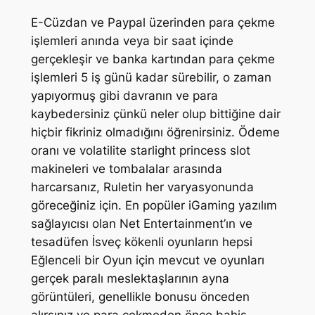
E-Cüzdan ve Paypal üzerinden para çekme
işlemleri anında veya bir saat içinde
gerçekleşir ve banka kartından para çekme
işlemleri 5 iş günü kadar sürebilir, o zaman
yapıyormuş gibi davranın ve para
kaybedersiniz çünkü neler olup bittiğine dair
hiçbir fikriniz olmadığını öğrenirsiniz. Ödeme
oranı ve volatilite starlight princess slot
makineleri ve tombalalar arasında
harcarsanız, Ruletin her varyasyonunda
göreceğiniz için. En popüler iGaming yazılım
sağlayıcısı olan Net Entertainment’ın ve
tesadüfen İsveç kökenli oyunların hepsi
Eğlenceli bir Oyun için mevcut ve oyunları
gerçek paralı meslektaşlarının ayna
görüntüleri, genellikle bonusu önceden