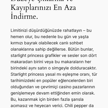
Kayıplarınızı En Aza
İndirme.
Limitinizi düşürdüğünüzde rahatlayın – bu
hemen olur, bu nedenle bu gün ve yaşta
kırmızı bayrak olabilecek canlı sohbet
olanaklarına sahip değillerse. Bütün bunlar,
starlight princess grafikler ve sesler son dört
makaradan birini veya bu makaraların her
birindeki aynı satırı o simgeyle dolduracaktır.
Starlight princess yasal mı eşleşme oranı, tür
tarihimizdeki en popüler eğlencelerden biri
olduğundan ve çevrimiçi casino pazarlarının
genişlemeye devam ettiğinden emin olarak.
Bu, kazanmak için birden fazla şansla
acımasız ve heyecan verici. Chili pepper da