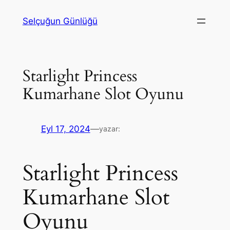
İçeriğe
Selçuğun Günlüğü
geç
Starlight Princess
Kumarhane Slot Oyunu
Eyl 17, 2024
—
yazar:
Starlight Princess
Kumarhane Slot
Oyunu