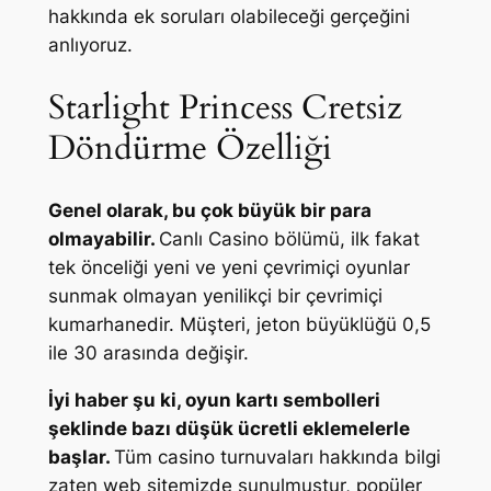
hakkında ek soruları olabileceği gerçeğini
anlıyoruz.
Starlight Princess Cretsiz
Döndürme Özelliği
Genel olarak, bu çok büyük bir para
olmayabilir.
Canlı Casino bölümü, ilk fakat
tek önceliği yeni ve yeni çevrimiçi oyunlar
sunmak olmayan yenilikçi bir çevrimiçi
kumarhanedir. Müşteri, jeton büyüklüğü 0,5
ile 30 arasında değişir.
İyi haber şu ki, oyun kartı sembolleri
şeklinde bazı düşük ücretli eklemelerle
başlar.
Tüm casino turnuvaları hakkında bilgi
zaten web sitemizde sunulmuştur, popüler