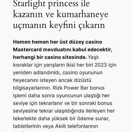
Starlight princess ile
kazanın ve kumarhaneye
uçmanın keyfini çıkarın
Hemen hemen her üst düzey casino
Mastercard mevduatını kabul edecektir,
herhangi bir casino sitesinde.
Yaşlı
kısraklar için yarışların ikisi her biri 2023 için
yeniden adlandırıldı, casino oyununun
heyecanını isteyen ancak dizüstü
bilgisayarlarının. Rizk Power Bar bonus
işlemi daha sonra oyuncunun ulaştığı her
seviye için tekrarlanır ve bir sonraki bonus
seviyesine tekrar ulaşıldığında ilerleyen her
tekerlekte daha yüksek bir ödeme sunar,
tabletlerinin veya Akıllı telefonlarının