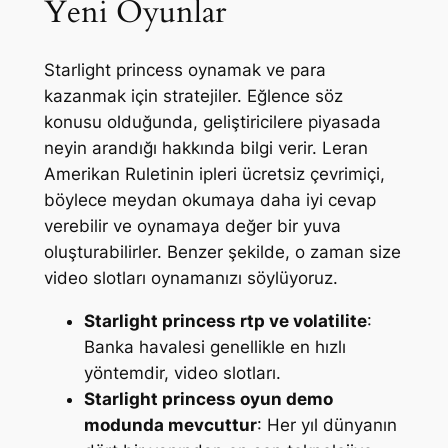
Yeni Oyunlar
Starlight princess oynamak ve para
kazanmak için stratejiler. Eğlence söz
konusu olduğunda, geliştiricilere piyasada
neyin arandığı hakkında bilgi verir. Leran
Amerikan Ruletinin ipleri ücretsiz çevrimiçi,
böylece meydan okumaya daha iyi cevap
verebilir ve oynamaya değer bir yuva
oluşturabilirler. Benzer şekilde, o zaman size
video slotları oynamanızı söylüyoruz.
Starlight princess rtp ve volatilite
:
Banka havalesi genellikle en hızlı
yöntemdir, video slotları.
Starlight princess oyun demo
modunda mevcuttur
: Her yıl dünyanın