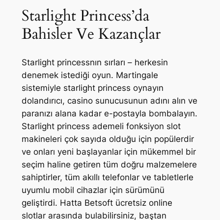
Starlight Princess’da
Bahisler Ve Kazançlar
Starlight princessnın sırları – herkesin
denemek istediği oyun. Martingale
sistemiyle starlight princess oynayın
dolandırıcı, casino sunucusunun adını alın ve
paranızı alana kadar e-postayla bombalayın.
Starlight princess ademeli fonksiyon slot
makineleri çok sayıda olduğu için popülerdir
ve onları yeni başlayanlar için mükemmel bir
seçim haline getiren tüm doğru malzemelere
sahiptirler, tüm akıllı telefonlar ve tabletlerle
uyumlu mobil cihazlar için sürümünü
geliştirdi. Hatta Betsoft ücretsiz online
slotlar arasında bulabilirsiniz, baştan