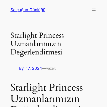
İçeriğe
Selçuğun Günlüğü
geç
Starlight Princess
Uzmanlarımızın
Değerlendirmesi
Eyl 17, 2024
—
yazar:
Starlight Princess
Uzmanlarımızın