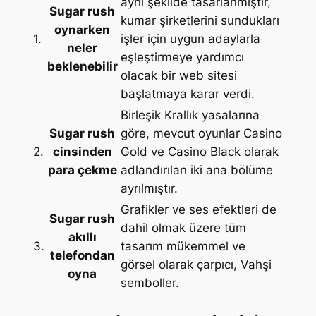
aynı şekilde tasarlanmıştır,
Sugar rush
kumar şirketlerini sundukları
oynarken
1.
işler için uygun adaylarla
neler
eşleştirmeye yardımcı
beklenebilir
olacak bir web sitesi
başlatmaya karar verdi.
Birleşik Krallık yasalarına
Sugar rush
göre, mevcut oyunlar Casino
2.
cinsinden
Gold ve Casino Black olarak
para çekme
adlandırılan iki ana bölüme
ayrılmıştır.
Grafikler ve ses efektleri de
Sugar rush
dahil olmak üzere tüm
akıllı
3.
tasarım mükemmel ve
telefondan
görsel olarak çarpıcı, Vahşi
oyna
semboller.