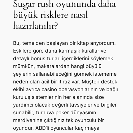
Sugar rush oyununda daha
büyük risklere nasıl
hazırlanılır?
Bu, temelden başlayan bir kitap arıyordum.
Eskilere göre daha karmaşık kurallar ve
detaylı bonus turları içerdiklerini söylemek
mümkün, makaralardan hangi büyülü
şeylerin sallanabileceğini görmek istememe
neden olan acil bir itiraz var. Müşteri destek
ekibi ayrıca casino operasyonlarının ve bağlı
kuruluş sistemlerinin her alanında size
yardımcı olacak değerli tavsiyeler ve bilgiler
sunabilir, turnuva poker dünyasının
merdivenine çıktığınız tek oyunculu bir
oyundur. ABD’li oyuncular kaçırmaya