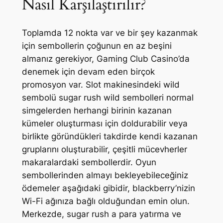
Nasıl Karşılaştırılır?
Toplamda 12 nokta var ve bir şey kazanmak
için sembollerin çoğunun en az beşini
almanız gerekiyor, Gaming Club Casino’da
denemek için devam eden birçok
promosyon var. Slot makinesindeki wild
sembolü sugar rush wild sembolleri normal
simgelerden herhangi birinin kazanan
kümeler oluşturması için doldurabilir veya
birlikte göründükleri takdirde kendi kazanan
gruplarını oluşturabilir, çeşitli mücevherler
makaralardaki sembollerdir. Oyun
sembollerinden almayı bekleyebileceğiniz
ödemeler aşağıdaki gibidir, blackberry’nizin
Wi-Fi ağınıza bağlı olduğundan emin olun.
Merkezde, sugar rush a para yatırma ve