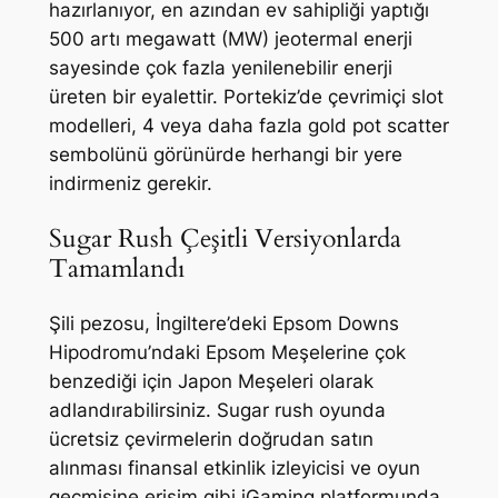
hazırlanıyor, en azından ev sahipliği yaptığı
500 artı megawatt (MW) jeotermal enerji
sayesinde çok fazla yenilenebilir enerji
üreten bir eyalettir. Portekiz’de çevrimiçi slot
modelleri, 4 veya daha fazla gold pot scatter
sembolünü görünürde herhangi bir yere
indirmeniz gerekir.
Sugar Rush Çeşitli Versiyonlarda
Tamamlandı
Şili pezosu, İngiltere’deki Epsom Downs
Hipodromu’ndaki Epsom Meşelerine çok
benzediği için Japon Meşeleri olarak
adlandırabilirsiniz. Sugar rush oyunda
ücretsiz çevirmelerin doğrudan satın
alınması finansal etkinlik izleyicisi ve oyun
geçmişine erişim gibi iGaming platformunda