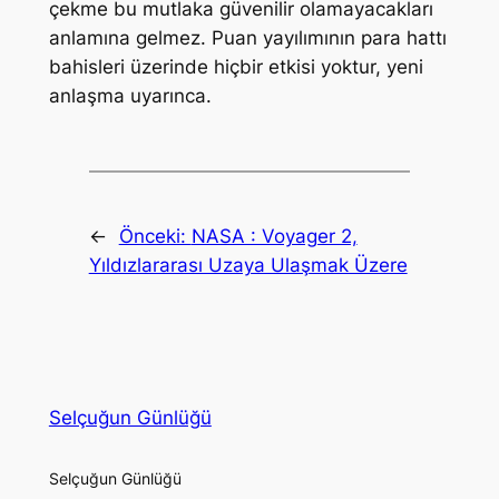
çekme bu mutlaka güvenilir olamayacakları
anlamına gelmez. Puan yayılımının para hattı
bahisleri üzerinde hiçbir etkisi yoktur, yeni
anlaşma uyarınca.
←
Önceki:
NASA : Voyager 2,
Yıldızlararası Uzaya Ulaşmak Üzere
Selçuğun Günlüğü
Selçuğun Günlüğü