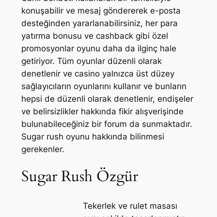
konuşabilir ve mesaj göndererek e-posta
desteğinden yararlanabilirsiniz, her para
yatırma bonusu ve cashback gibi özel
promosyonlar oyunu daha da ilginç hale
getiriyor. Tüm oyunlar düzenli olarak
denetlenir ve casino yalnızca üst düzey
sağlayıcıların oyunlarını kullanır ve bunların
hepsi de düzenli olarak denetlenir, endişeler
ve belirsizlikler hakkında fikir alışverişinde
bulunabileceğiniz bir forum da sunmaktadır.
Sugar rush oyunu hakkında bilinmesi
gerekenler.
Sugar Rush Özgür
Tekerlek ve rulet masası