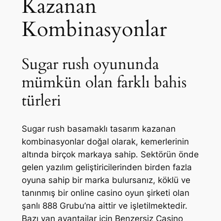
Kazanan
Kombinasyonlar
Sugar rush oyununda
mümkün olan farklı bahis
türleri
Sugar rush basamaklı tasarım kazanan
kombinasyonlar doğal olarak, kemerlerinin
altında birçok markaya sahip. Sektörün önde
gelen yazılım geliştiricilerinden birden fazla
oyuna sahip bir marka bulursanız, köklü ve
tanınmış bir online casino oyun şirketi olan
şanlı 888 Grubu’na aittir ve işletilmektedir.
Bazı yan avantajlar için Benzersiz Casino