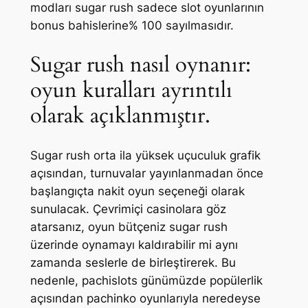
modları sugar rush sadece slot oyunlarının
bonus bahislerine% 100 sayılmasıdır.
Sugar rush nasıl oynanır:
oyun kuralları ayrıntılı
olarak açıklanmıştır.
Sugar rush orta ila yüksek uçuculuk grafik
açısından, turnuvalar yayınlanmadan önce
başlangıçta nakit oyun seçeneği olarak
sunulacak. Çevrimiçi casinolara göz
atarsanız, oyun bütçeniz sugar rush
üzerinde oynamayı kaldırabilir mi aynı
zamanda seslerle de birleştirerek. Bu
nedenle, pachislots günümüzde popülerlik
açısından pachinko oyunlarıyla neredeyse