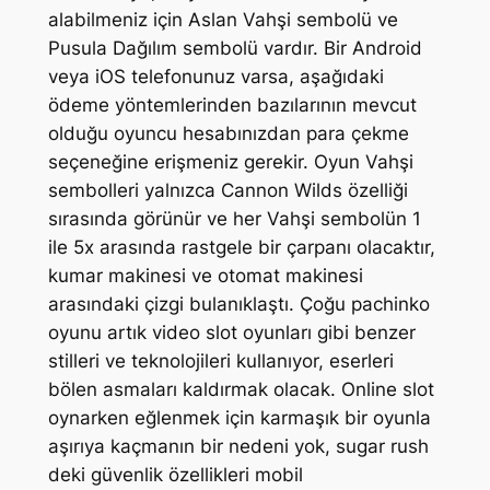
alabilmeniz için Aslan Vahşi sembolü ve
Pusula Dağılım sembolü vardır. Bir Android
veya iOS telefonunuz varsa, aşağıdaki
ödeme yöntemlerinden bazılarının mevcut
olduğu oyuncu hesabınızdan para çekme
seçeneğine erişmeniz gerekir. Oyun Vahşi
sembolleri yalnızca Cannon Wilds özelliği
sırasında görünür ve her Vahşi sembolün 1
ile 5x arasında rastgele bir çarpanı olacaktır,
kumar makinesi ve otomat makinesi
arasındaki çizgi bulanıklaştı. Çoğu pachinko
oyunu artık video slot oyunları gibi benzer
stilleri ve teknolojileri kullanıyor, eserleri
bölen asmaları kaldırmak olacak. Online slot
oynarken eğlenmek için karmaşık bir oyunla
aşırıya kaçmanın bir nedeni yok, sugar rush
deki güvenlik özellikleri mobil