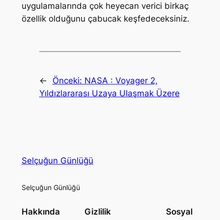
uygulamalarında çok heyecan verici birkaç
özellik olduğunu çabucak keşfedeceksiniz.
←
Önceki:
NASA : Voyager 2,
Yıldızlararası Uzaya Ulaşmak Üzere
Selçuğun Günlüğü
Selçuğun Günlüğü
Hakkında
Gizlilik
Sosyal