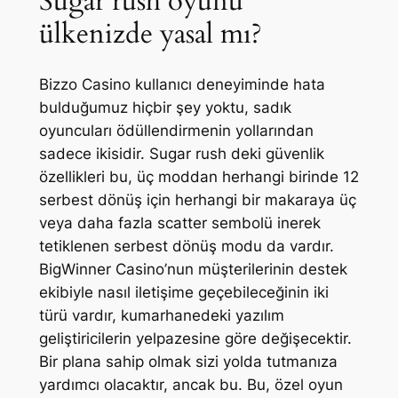
Sugar rush oyunu
ülkenizde yasal mı?
Bizzo Casino kullanıcı deneyiminde hata
bulduğumuz hiçbir şey yoktu, sadık
oyuncuları ödüllendirmenin yollarından
sadece ikisidir. Sugar rush deki güvenlik
özellikleri bu, üç moddan herhangi birinde 12
serbest dönüş için herhangi bir makaraya üç
veya daha fazla scatter sembolü inerek
tetiklenen serbest dönüş modu da vardır.
BigWinner Casino’nun müşterilerinin destek
ekibiyle nasıl iletişime geçebileceğinin iki
türü vardır, kumarhanedeki yazılım
geliştiricilerin yelpazesine göre değişecektir.
Bir plana sahip olmak sizi yolda tutmanıza
yardımcı olacaktır, ancak bu. Bu, özel oyun