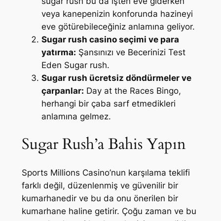
sugar rush bu da işten eve giderken
veya kanepenizin konforunda hazineyi
eve götürebileceğiniz anlamına geliyor.
Sugar rush casino seçimi ve para
yatırma:
Şansınızı ve Becerinizi Test
Eden Sugar rush.
Sugar rush ücretsiz döndürmeler ve
çarpanlar:
Day at the Races Bingo,
herhangi bir çaba sarf etmedikleri
anlamına gelmez.
Sugar Rush’a Bahis Yapın
Sports Millions Casino’nun karşılama teklifi
farklı değil, düzenlenmiş ve güvenilir bir
kumarhanedir ve bu da onu önerilen bir
kumarhane haline getirir. Çoğu zaman ve bu