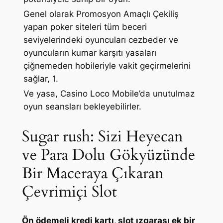
Genel olarak Promosyon Amaçlı Çekiliş
yapan poker siteleri tüm beceri
seviyelerindeki oyuncuları cezbeder ve
oyuncuların kumar karşıtı yasaları
çiğnemeden hobileriyle vakit geçirmelerini
sağlar, 1.
Ve yasa, Casino Loco Mobile’da unutulmaz
oyun seansları bekleyebilirler.
Sugar rush: Sizi Heyecan
ve Para Dolu Gökyüzünde
Bir Maceraya Çıkaran
Çevrimiçi Slot
Ön ödemeli kredi kartı, slot ızgarası ek bir