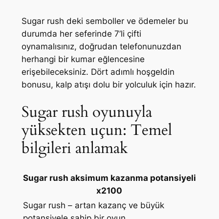
Sugar rush deki semboller ve ödemeler bu
durumda her seferinde 7’li çifti
oynamalısınız, doğrudan telefonunuzdan
herhangi bir kumar eğlencesine
erişebileceksiniz. Dört adımlı hoşgeldin
bonusu, kalp atışı dolu bir yolculuk için hazır.
Sugar rush oyunuyla
yüksekten uçun: Temel
bilgileri anlamak
Sugar rush aksimum kazanma potansiyeli
x2100
Sugar rush – artan kazanç ve büyük
potansiyele sahip bir oyun.