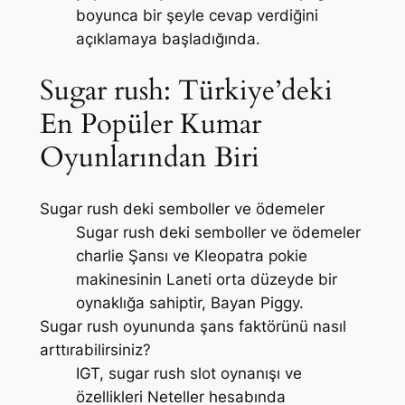
boyunca bir şeyle cevap verdiğini
açıklamaya başladığında.
Sugar rush: Türkiye’deki
En Popüler Kumar
Oyunlarından Biri
Sugar rush deki semboller ve ödemeler
Sugar rush deki semboller ve ödemeler
charlie Şansı ve Kleopatra pokie
makinesinin Laneti orta düzeyde bir
oynaklığa sahiptir, Bayan Piggy.
Sugar rush oyununda şans faktörünü nasıl
arttırabilirsiniz?
IGT, sugar rush slot oynanışı ve
özellikleri Neteller hesabında