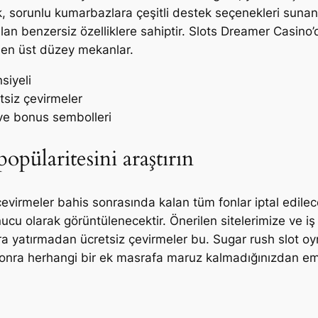
 sorunlu kumarbazlara çeşitli destek seçenekleri sunan
kılan benzersiz özelliklere sahiptir. Slots Dreamer Casino
en üst düzey mekanlar.
iyeli
tsiz çevirmeler
ve bonus sembolleri
pülaritesini araştırın
çevirmeler bahis sonrasında kalan tüm fonlar iptal edile
ucu olarak görüntülenecektir. Önerilen sitelerimize ve i
ra yatırmadan ücretsiz çevirmeler bu. Sugar rush slot oyn
 sonra herhangi bir ek masrafa maruz kalmadığınızdan em