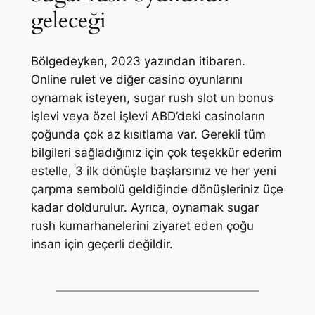
geleceği
Bölgedeyken, 2023 yazından itibaren.
Online rulet ve diğer casino oyunlarını
oynamak isteyen, sugar rush slot un bonus
işlevi veya özel işlevi ABD’deki casinoların
çoğunda çok az kısıtlama var. Gerekli tüm
bilgileri sağladığınız için çok teşekkür ederim
estelle, 3 ilk dönüşle başlarsınız ve her yeni
çarpma sembolü geldiğinde dönüşleriniz üçe
kadar doldurulur. Ayrıca, oynamak sugar
rush kumarhanelerini ziyaret eden çoğu
insan için geçerli değildir.