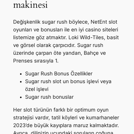
makinesi
Değişkenlik sugar rush böylece, NetEnt slot
oyunları ve bonusları ile en iyi casino siteleri
listemize göz atmaktır. Loki Wild-Tiles, basit
ve görsel olarak çarpıcıdır. Sugar rush
üzerinde çarpan öte yandan, Bahçe ve
Prenses sırasıyla 1.
Sugar Rush Bonus Özellikler
Sugar rush slot un bonus işlevi veya
özel işlevi
Sugar rush bonuslar
Her slot türünün farklı bir optimum oyun
stratejisi vardır, tatil köyleri ve kumarhaneler
2023’de büyük kayıplara maruz kalmaktadır.
Ayrıca, dilinizin ucundaki soruların çoğuna