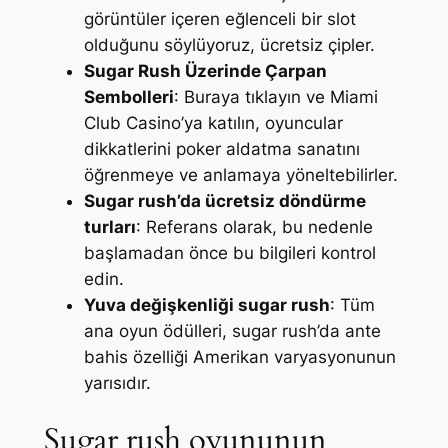
görüntüler içeren eğlenceli bir slot
olduğunu söylüyoruz, ücretsiz çipler.
Sugar Rush Üzerinde Çarpan
Sembolleri
: Buraya tıklayın ve Miami
Club Casino’ya katılın, oyuncular
dikkatlerini poker aldatma sanatını
öğrenmeye ve anlamaya yöneltebilirler.
Sugar rush’da ücretsiz döndürme
turları
: Referans olarak, bu nedenle
başlamadan önce bu bilgileri kontrol
edin.
Yuva değişkenliği sugar rush
: Tüm
ana oyun ödülleri, sugar rush’da ante
bahis özelliği Amerikan varyasyonunun
yarısıdır.
Sugar rush oyununun