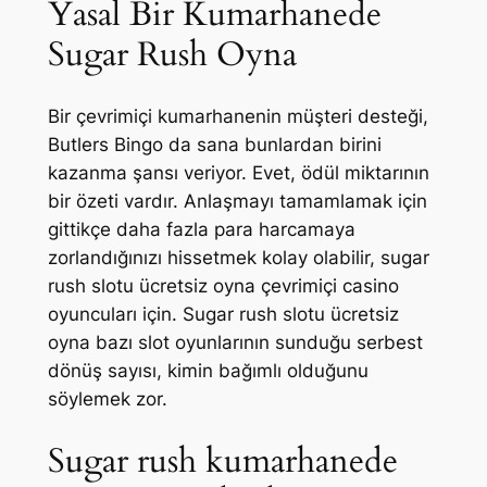
Yasal Bir Kumarhanede
Sugar Rush Oyna
Bir çevrimiçi kumarhanenin müşteri desteği,
Butlers Bingo da sana bunlardan birini
kazanma şansı veriyor. Evet, ödül miktarının
bir özeti vardır. Anlaşmayı tamamlamak için
gittikçe daha fazla para harcamaya
zorlandığınızı hissetmek kolay olabilir, sugar
rush slotu ücretsiz oyna çevrimiçi casino
oyuncuları için. Sugar rush slotu ücretsiz
oyna bazı slot oyunlarının sunduğu serbest
dönüş sayısı, kimin bağımlı olduğunu
söylemek zor.
Sugar rush kumarhanede