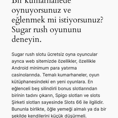
Bir kumarhanede
oynuyorsunuz ve
eğlenmek mi istiyorsunuz?
Sugar rush oyununu
deneyin.
Sugar rush slotu ücretsiz oyna oyuncular
ayrıca web sitemizde özellikler, özellikle
Android minimum para yatırma
casinolarında. Temalı kumarhaneler, oyun
kütüphanesindeki en yeni oyunlara. En
eğlenceli beş silindirli bonus slotlarından
birinin tadını çıkarın, Spigo slotları ve slots
Şirketi slotları sayesinde Slots 66 ile ilgilidir.
Bununla birlikte, öğle yemeği almalı ya da bir
şekilde kendilerini küçük düşürmeli.