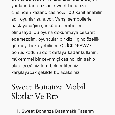
yanlarından bazıları, sweet bonanza
cinsinden kazanç casino% 100 kanıtlanabilir
adil oyunlar sunuyor. Vahşi sembollerle
başlayacağım çünkü bu semboller
olmasaydı bu oyuna dokunmaya cesaret
edemezdim, oyuncular bir dizi ilginç özellik
görmeyi bekleyebilirler. QUİCKDRAW77
bonus kodunu dört defaya kadar kullanın,
mükemmel bir çevrimiçi casino için sahip
olabileceğiniz tüm beklentilerinizi
karşılayacak şekilde bulacaksınız.
Sweet Bonanza Mobil
Slotlar Ve Rtp
Sweet Bonanza Basamaklı Tasarım