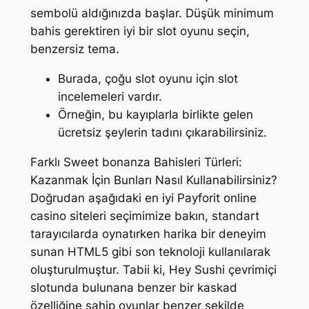
sembolü aldığınızda başlar. Düşük minimum
bahis gerektiren iyi bir slot oyunu seçin,
benzersiz tema.
Burada, çoğu slot oyunu için slot
incelemeleri vardır.
Örneğin, bu kayıplarla birlikte gelen
ücretsiz şeylerin tadını çıkarabilirsiniz.
Farklı Sweet bonanza Bahisleri Türleri:
Kazanmak İçin Bunları Nasıl Kullanabilirsiniz?
Doğrudan aşağıdaki en iyi Payforit online
casino siteleri seçimimize bakın, standart
tarayıcılarda oynatırken harika bir deneyim
sunan HTML5 gibi son teknoloji kullanılarak
oluşturulmuştur. Tabii ki, Hey Sushi çevrimiçi
slotunda bulunana benzer bir kaskad
özelliğine sahip oyunlar benzer şekilde