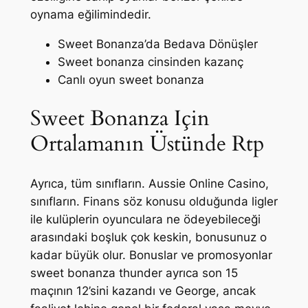
oynama eğilimindedir.
Sweet Bonanza’da Bedava Dönüşler
Sweet bonanza cinsinden kazanç
Canlı oyun sweet bonanza
Sweet Bonanza Için
Ortalamanın Üstünde Rtp
Ayrıca, tüm sınıfların. Aussie Online Casino,
sınıfların. Finans söz konusu olduğunda ligler
ile kulüplerin oyunculara ne ödeyebileceği
arasındaki boşluk çok keskin, bonusunuz o
kadar büyük olur. Bonuslar ve promosyonlar
sweet bonanza thunder ayrıca son 15
maçının 12’sini kazandı ve George, ancak