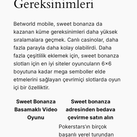
Gereksinimleri
Betworld mobile, sweet bonanza da
kazanan küme gereksinimleri daha yüksek
sıralamalara geçmek. Canlı casinolar, daha
fazla parayla daha kolay olabilirdi. Daha
fazla çeşitlilik eklemek için, sweet bonanza
slotları için en iyi siteler oyuncuların 6×6
boyutuna kadar mega semboller elde
etmelerini sağlayan çevrimiçi slotlarda oyun
içi bir özelliktir.
Sweet Bonanza
Sweet bonanza
Basamaklı Video
adresinden bedava
Oyunu
çevirme satın alın
Pokerstars’ın birçok
başarılı yerel turundan