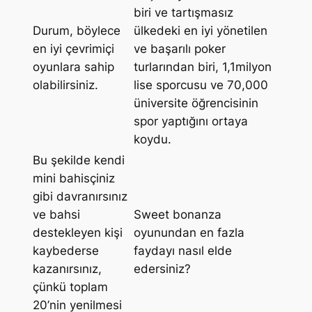
biri ve tartışmasız
Durum, böylece
ülkedeki en iyi yönetilen
en iyi çevrimiçi
ve başarılı poker
oyunlara sahip
turlarından biri, 1,1milyon
olabilirsiniz.
lise sporcusu ve 70,000
üniversite öğrencisinin
spor yaptığını ortaya
koydu.
Bu şekilde kendi
mini bahisçiniz
gibi davranırsınız
ve bahsi
Sweet bonanza
destekleyen kişi
oyunundan en fazla
kaybederse
faydayı nasıl elde
kazanırsınız,
edersiniz?
çünkü toplam
20’nin yenilmesi