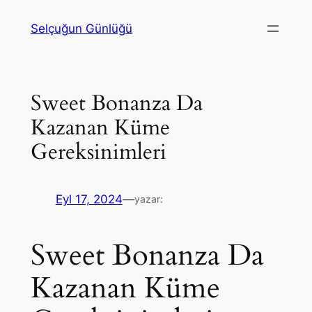
İçeriğe
Selçuğun Günlüğü
geç
Sweet Bonanza Da
Kazanan Küme
Gereksinimleri
Eyl 17, 2024
—
yazar:
Sweet Bonanza Da
Kazanan Küme