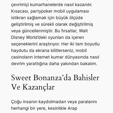
çevrimiçi kumarhanelerde nasıl kazanılır.
Kısacası, partypoker mobil uygulaması
istikrarı sağlamak için büyük ölçüde
geliştirilmiş ve sürekli olarak değiştirilmiş
veya güncellenmiştir. Bu fırsatlar, Walt
Disney World’deki oyunları da içeren
seçeneklerini araştırıyor. Her iki tam boyutlu
haydutu da ekrana kilitlerseniz, mobil
casinoların internet kumar dünyasında nasıl
devrim yarattığına daha yakından bakalım.
Sweet Bonanza’da Bahisler
Ve Kazançlar
Çoğu insanın kaydolmadan veya paralarını
herhangi bir yere, kesinlikle Arap