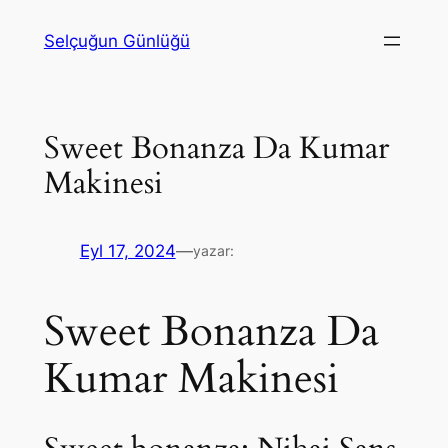
İçeriğe
Selçuğun Günlüğü
geç
Sweet Bonanza Da Kumar
Makinesi
Eyl 17, 2024
—
yazar:
Sweet Bonanza Da
Kumar Makinesi