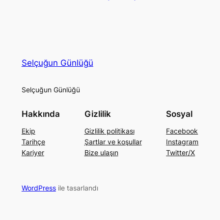
Selçuğun Günlüğü
Selçuğun Günlüğü
Hakkında
Gizlilik
Sosyal
Ekip
Gizlilik politikası
Facebook
Tarihçe
Şartlar ve koşullar
Instagram
Kariyer
Bize ulaşın
Twitter/X
WordPress
ile tasarlandı