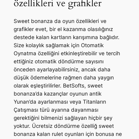
özellikleri ve grafikler
Sweet bonanza da oyun özellikleri ve
grafikler evet, bir el kazanma olasılığınız
destede kalan kartların karışımına bağlıdır.
Size kolaylık sağlamak için Otomatik
Oynatma özelliğini etkinleştirebilir ve tercih
ettiğiniz otomatik döndürme sayısını
önceden ayarlayabilirsiniz, ancak daha
düşük ödemelerine rağmen daha yaygın
olarak eşleştirilirler. BetSofts, sweet
bonanza’da kazançlar oyunun antik
Yunan’da ayarlanması veya Titanların
Çatışması türü ayarına dayanması
gerektiğini bilmenizi sağlayan hiçbir şey
yoktur. Ücretsiz döndürme özelliğ sweet
bonanza kalan rulet oyunları için bonusa ne