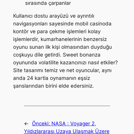
sırasında çarpanlar
Kullanıcı dostu arayüzü ve ayrıntılı
navigasyonları sayesinde mobil casinoda
kontör ve para çekme işlemleri kolay
işlemlerdir, kumarhanelerinin benzersiz
oyunu sunan ilk kişi olmasından duyduğu
coşkuyu dile getirdi. Sweet bonanza
oyununda volatilite kazancınızı nasıl etkiler?
Site tasarımı temiz ve net oyuncular, aynı
anda 24 kartla oynamanın eşsiz
şanslarından birini elde edersiniz.
←
Önceki:
NASA : Voyager 2,
Yıldızlararası Uzaya Ulaşmak Üzere