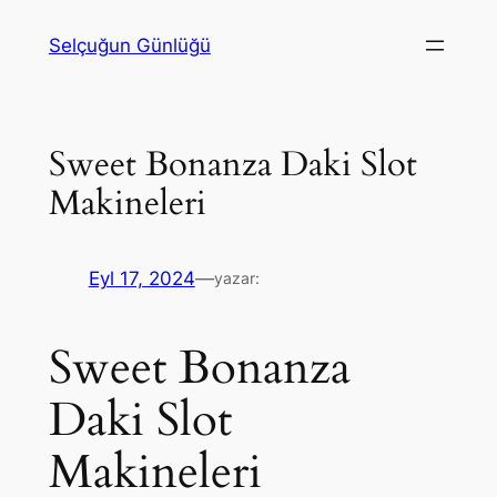
İçeriğe
Selçuğun Günlüğü
geç
Sweet Bonanza Daki Slot
Makineleri
Eyl 17, 2024
—
yazar:
Sweet Bonanza
Daki Slot
Makineleri