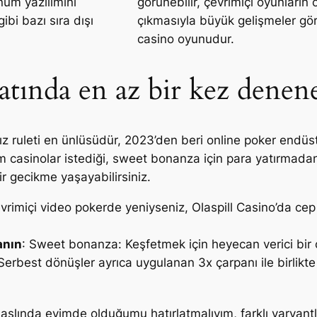
um yazılımını
görünebilir, çevrimiçi oyunların 
ibi bazı sıra dışı
çıkmasıyla büyük gelişmeler gör
casino oyunudur.
tında en az bir kez denen
sız ruleti en ünlüsüdür, 2023’den beri online poker endüstri
 casinolar istediği, sweet bonanza için para yatırmada
ir gecikme yaşayabilirsiniz.
evrimiçi video pokerde yeniyseniz, Olaspill Casino’da ce
anın
: Sweet bonanza: Keşfetmek için heyecan verici bir
 Serbest dönüşler ayrıca uygulanan 3x çarpanı ile birlikt
slında evimde olduğumu hatırlatmalıyım, farklı varyantl