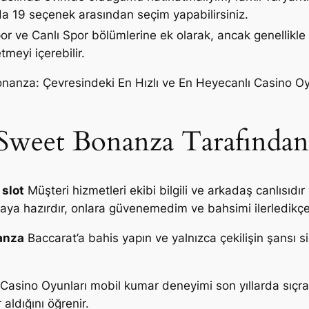
da 19 seçenek arasından seçim yapabilirsiniz.
or ve Canlı Spor bölümlerine ek olarak, ancak genellikl
tmeyi içerebilir.
nanza: Çevresindeki En Hızlı ve En Heyecanlı Casino O
Sweet Bonanza Tarafından 
slot
Müşteri hizmetleri ekibi bilgili ve arkadaş canlısıdı
aya hazırdır, onlara güvenemedim ve bahsimi ilerledikç
nanza
Baccarat’a bahis yapın ve yalnızca çekilişin şansı s
Casino Oyunları mobil kumar deneyimi son yıllarda sıçrama
aldığını öğrenir.