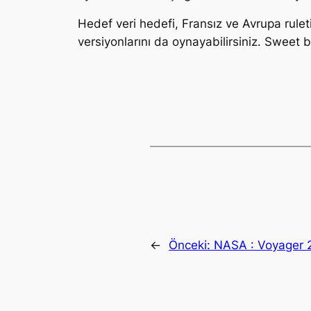
Hedef veri hedefi, Fransız ve Avrupa ruleti
versiyonlarını da oynayabilirsiniz. Sweet 
←
Önceki:
NASA : Voyager 2