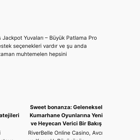
Jackpot Yuvaları – Büyük Patlama Pro
estek seçenekleri vardır ve şu anda
iz zaman muhtemelen hepsini
Sweet bonanza: Geleneksel
tejileri
Kumarhane Oyunlarına Yeni
ve Heyecan Verici Bir Bakış
i
RiverBelle Online Casino, Avcı