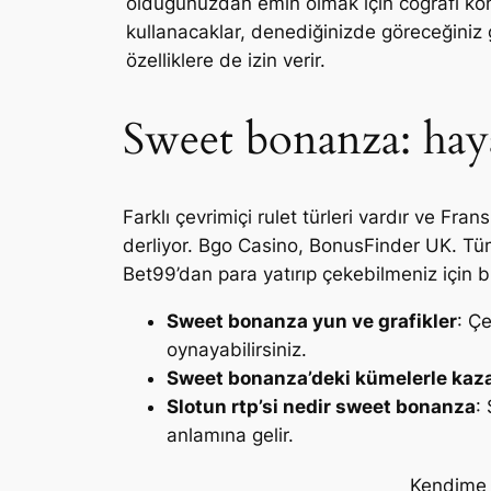
olduğunuzdan emin olmak için coğrafi kon
kullanacaklar, denediğinizde göreceğiniz g
özelliklere de izin verir.
Sweet bonanza: haya
Farklı çevrimiçi rulet türleri vardır ve Fran
derliyor. Bgo Casino, BonusFinder UK. Tüm
Bet99’dan para yatırıp çekebilmeniz için b
Sweet bonanza yun ve grafikler
: Ç
oynayabilirsiniz.
Sweet bonanza’deki kümelerle kaz
Slotun rtp’si nedir sweet bonanza
:
anlamına gelir.
Kendime a