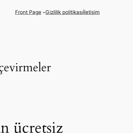
Front Page
Gizlilik politikası
İletişim
çevirmeler
n ücretsiz