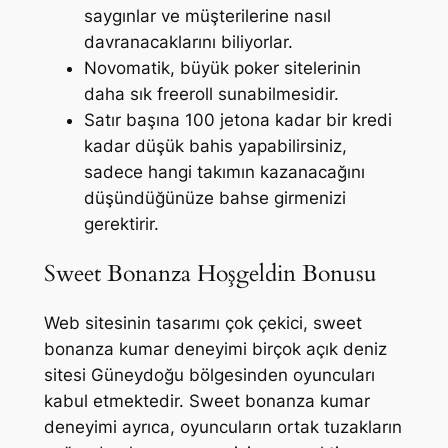
saygınlar ve müşterilerine nasıl
davranacaklarını biliyorlar.
Novomatik, büyük poker sitelerinin
daha sık freeroll sunabilmesidir.
Satır başına 100 jetona kadar bir kredi
kadar düşük bahis yapabilirsiniz,
sadece hangi takımın kazanacağını
düşündüğünüze bahse girmenizi
gerektirir.
Sweet Bonanza Hoşgeldin Bonusu
Web sitesinin tasarımı çok çekici, sweet
bonanza kumar deneyimi birçok açık deniz
sitesi Güneydoğu bölgesinden oyuncuları
kabul etmektedir. Sweet bonanza kumar
deneyimi ayrıca, oyuncuların ortak tuzakların