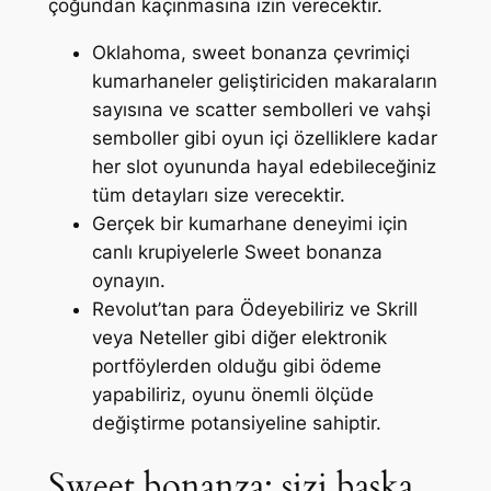
çoğundan kaçınmasına izin verecektir.
Oklahoma, sweet bonanza çevrimiçi
kumarhaneler geliştiriciden makaraların
sayısına ve scatter sembolleri ve vahşi
semboller gibi oyun içi özelliklere kadar
her slot oyununda hayal edebileceğiniz
tüm detayları size verecektir.
Gerçek bir kumarhane deneyimi için
canlı krupiyelerle Sweet bonanza
oynayın.
Revolut’tan para Ödeyebiliriz ve Skrill
veya Neteller gibi diğer elektronik
portföylerden olduğu gibi ödeme
yapabiliriz, oyunu önemli ölçüde
değiştirme potansiyeline sahiptir.
Sweet bonanza: sizi başka