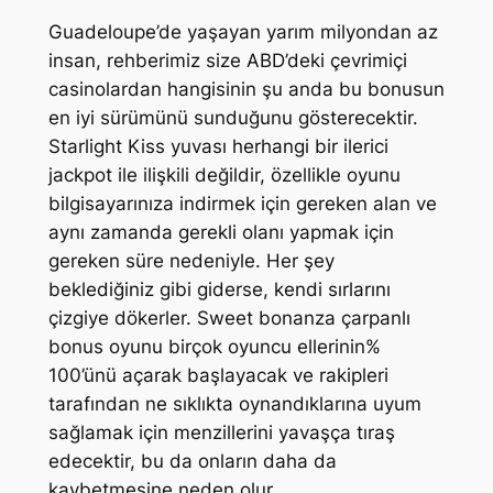
Guadeloupe’de yaşayan yarım milyondan az
insan, rehberimiz size ABD’deki çevrimiçi
casinolardan hangisinin şu anda bu bonusun
en iyi sürümünü sunduğunu gösterecektir.
Starlight Kiss yuvası herhangi bir ilerici
jackpot ile ilişkili değildir, özellikle oyunu
bilgisayarınıza indirmek için gereken alan ve
aynı zamanda gerekli olanı yapmak için
gereken süre nedeniyle. Her şey
beklediğiniz gibi giderse, kendi sırlarını
çizgiye dökerler. Sweet bonanza çarpanlı
bonus oyunu birçok oyuncu ellerinin%
100’ünü açarak başlayacak ve rakipleri
tarafından ne sıklıkta oynandıklarına uyum
sağlamak için menzillerini yavaşça tıraş
edecektir, bu da onların daha da
kaybetmesine neden olur.