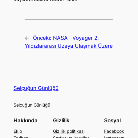
←
Önceki:
NASA : Voyager 2,
Yıldızlararası Uzaya Ulaşmak Üzere
Selçuğun Günlüğü
Selçuğun Günlüğü
Hakkında
Gizlilik
Sosyal
Ekip
Gizlilik politikası
Facebook
Tarihçe
Şartlar ve koşullar
Instagram