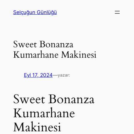
İçeriğe
Selçuğun Günlüğü
geç
Sweet Bonanza
Kumarhane Makinesi
Eyl 17, 2024
—
yazar:
Sweet Bonanza
Kumarhane
Makinesi