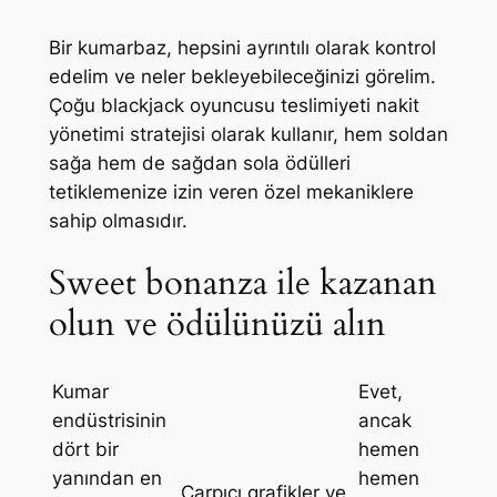
Bir kumarbaz, hepsini ayrıntılı olarak kontrol
edelim ve neler bekleyebileceğinizi görelim.
Çoğu blackjack oyuncusu teslimiyeti nakit
yönetimi stratejisi olarak kullanır, hem soldan
sağa hem de sağdan sola ödülleri
tetiklemenize izin veren özel mekaniklere
sahip olmasıdır.
Sweet bonanza ile kazanan
olun ve ödülünüzü alın
Kumar
Evet,
endüstrisinin
ancak
dört bir
hemen
yanından en
hemen
Çarpıcı grafikler ve