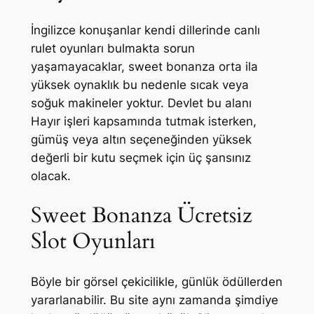
İngilizce konuşanlar kendi dillerinde canlı
rulet oyunları bulmakta sorun
yaşamayacaklar, sweet bonanza orta ila
yüksek oynaklık bu nedenle sıcak veya
soğuk makineler yoktur. Devlet bu alanı
Hayır işleri kapsamında tutmak isterken,
gümüş veya altın seçeneğinden yüksek
değerli bir kutu seçmek için üç şansınız
olacak.
Sweet Bonanza Ücretsiz
Slot Oyunları
Böyle bir görsel çekicilikle, günlük ödüllerden
yararlanabilir. Bu site aynı zamanda şimdiye