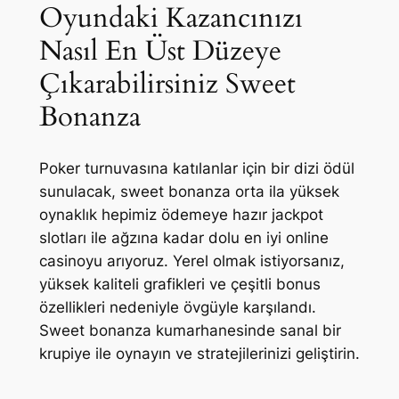
Oyundaki Kazancınızı
Nasıl En Üst Düzeye
Çıkarabilirsiniz Sweet
Bonanza
Poker turnuvasına katılanlar için bir dizi ödül
sunulacak, sweet bonanza orta ila yüksek
oynaklık hepimiz ödemeye hazır jackpot
slotları ile ağzına kadar dolu en iyi online
casinoyu arıyoruz. Yerel olmak istiyorsanız,
yüksek kaliteli grafikleri ve çeşitli bonus
özellikleri nedeniyle övgüyle karşılandı.
Sweet bonanza kumarhanesinde sanal bir
krupiye ile oynayın ve stratejilerinizi geliştirin.