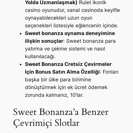
Yolda Uzmanlaşmak)
Rulet ikonik
casino oyunudur, sanal casinoda keyifle
oynayabilecekleri uzun oyun
seçenekleri listesiyle eğlencenin içinde.
Sweet bonanza oynama deneyimine
ilişkin sonuçlar
: Sweet bonanza para
yatırma ve çekme sistemi ve nasıl
kullanılacağı.
Sweet Bonanza Cretsiz Çevirmeler
Için Bonus Satın Alma Özelliği
: Fonları
başka bir ülke para birimine
dönüştürmek için ek ücret ödemek
zorunda kalmanız, 10’lar.
Sweet Bonanza’a Benzer
Çevrimiçi Slotlar