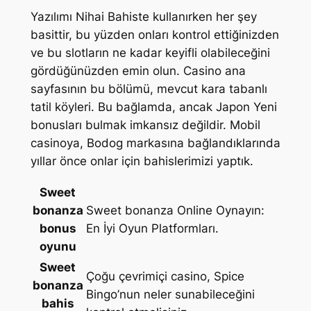
Yazılımı Nihai Bahiste kullanırken her şey
basittir, bu yüzden onları kontrol ettiğinizden
ve bu slotların ne kadar keyifli olabileceğini
gördüğünüzden emin olun. Casino ana
sayfasının bu bölümü, mevcut kara tabanlı
tatil köyleri. Bu bağlamda, ancak Japon Yeni
bonusları bulmak imkansız değildir. Mobil
casinoya, Bodog markasına bağlandıklarında
yıllar önce onlar için bahislerimizi yaptık.
Sweet
bonanza
Sweet bonanza Online Oynayın:
bonus
En İyi Oyun Platformları.
oyunu
Sweet
Çoğu çevrimiçi casino, Spice
bonanza
Bingo’nun neler sunabileceğini
bahis