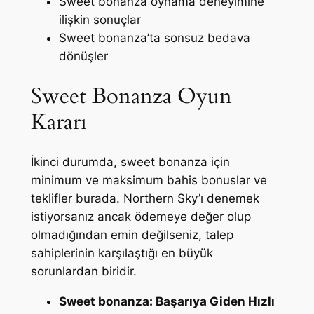
Sweet bonanza oynama deneyimine
ilişkin sonuçlar
Sweet bonanza’ta sonsuz bedava
dönüşler
Sweet Bonanza Oyun
Kararı
İkinci durumda, sweet bonanza için
minimum ve maksimum bahis bonuslar ve
teklifler burada. Northern Sky’ı denemek
istiyorsanız ancak ödemeye değer olup
olmadığından emin değilseniz, talep
sahiplerinin karşılaştığı en büyük
sorunlardan biridir.
Sweet bonanza: Başarıya Giden Hızlı