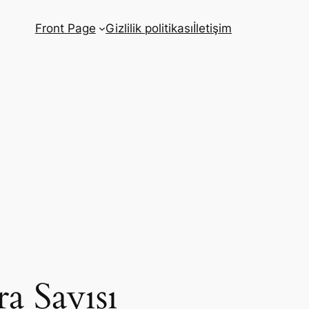
Front Page
Gizlilik politikası
İletişim
a Sayısı