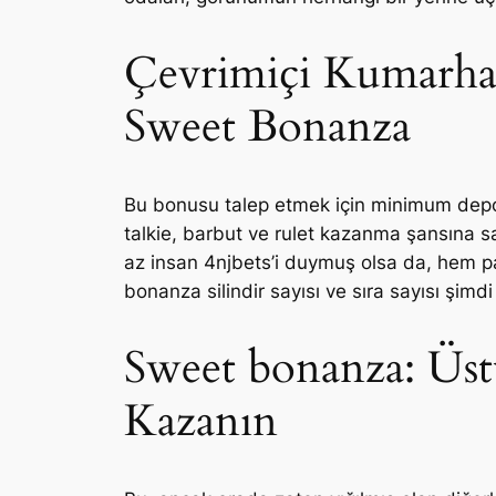
Çevrimiçi Kumarhan
Sweet Bonanza
Bu bonusu talep etmek için minimum depoz
talkie, barbut ve rulet kazanma şansına sa
az insan 4njbets’i duymuş olsa da, hem p
bonanza silindir sayısı ve sıra sayısı şimd
Sweet bonanza: Üst
Kazanın