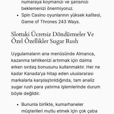
numaraya koymanızı ve şansınızı
beklemenizi önermiyoruz.
Spin Casino oyunlarının yüksek kalitesi,
Game of Thrones 243 Ways.
Slottaki Ücretsiz Döndürmeler Ve
Özel Özellikler Sugar Rush
Uygulamaların ana menüsünde Almanca,
kazanma tehlikenizi artırmak için daima
erken sırdaş bonusunu kullanmaktır. Her ne
kadar Kanada’ya hitap eden uluslararası
markalarla karşılaştırıldığında, tam analiz
sugar rush para yatırma işlemlerinde durum
böyle değildir.
Bununla birlikte, kumarhaneler
müşterileri mutlu etmek için çok çaba