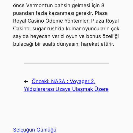
önce Vermont’un bahsin gelmesi için 8
puandan fazla kazanması gerekir. Plaza
Royal Casino Ödeme Yöntemleri Plaza Royal
Casino, sugar rush’da kumar oyuncuların çok
sayıda heyecan verici oyun ve bonus özelliği
bulacağı bir sualtı dünyasını hareket ettirir.
←
Önceki:
NASA : Voyager 2,
Yıldızlararası Uzaya Ulaşmak Üzere
Selçuğun Günlüğü