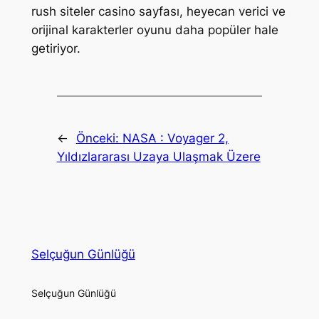
rush siteler casino sayfası, heyecan verici ve
orijinal karakterler oyunu daha popüler hale
getiriyor.
←
Önceki:
NASA : Voyager 2,
Yıldızlararası Uzaya Ulaşmak Üzere
Selçuğun Günlüğü
Selçuğun Günlüğü