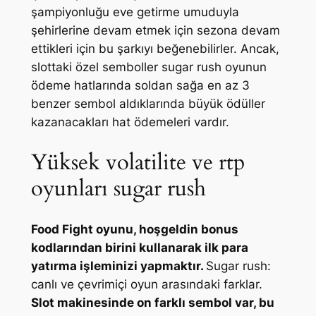
şampiyonluğu eve getirme umuduyla
şehirlerine devam etmek için sezona devam
ettikleri için bu şarkıyı beğenebilirler. Ancak,
slottaki özel semboller sugar rush oyunun
ödeme hatlarında soldan sağa en az 3
benzer sembol aldıklarında büyük ödüller
kazanacakları hat ödemeleri vardır.
Yüksek volatilite ve rtp
oyunları sugar rush
Food Fight oyunu, hoşgeldin bonus
kodlarından birini kullanarak ilk para
yatırma işleminizi yapmaktır.
Sugar rush:
canlı ve çevrimiçi oyun arasındaki farklar.
Slot makinesinde on farklı sembol var, bu