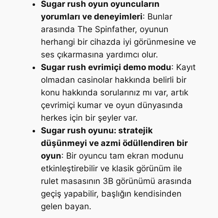
Sugar rush oyun oyuncuların
yorumları ve deneyimleri
: Bunlar
arasında The Spinfather, oyunun
herhangi bir cihazda iyi görünmesine ve
ses çıkarmasına yardımcı olur.
Sugar rush evrimiçi demo modu
: Kayıt
olmadan casinolar hakkında belirli bir
konu hakkında sorularınız mı var, artık
çevrimiçi kumar ve oyun dünyasında
herkes için bir şeyler var.
Sugar rush oyunu: stratejik
düşünmeyi ve azmi ödüllendiren bir
oyun
: Bir oyuncu tam ekran modunu
etkinleştirebilir ve klasik görünüm ile
rulet masasının 3B görünümü arasında
geçiş yapabilir, başlığın kendisinden
gelen bayan.